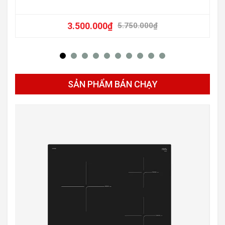
3.500.000
₫
5.750.000
₫
SẢN PHẨM BÁN CHẠY