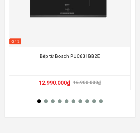
-20
-24%
Bếp từ Bosch PUC631BB2E
12.990.000
₫
16.900.000
₫