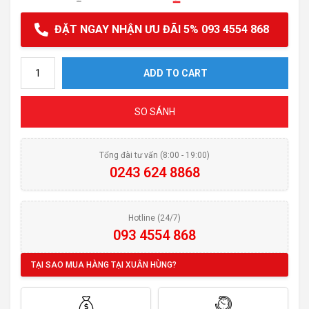
ĐẶT NGAY NHẬN ƯU ĐÃI 5% 093 4554 868
Hút mùi FABER SCREEN quantity
ADD TO CART
SO SÁNH
Tổng đài tư vấn (8:00 - 19:00)
0243 624 8868
Hotline (24/7)
093 4554 868
TẠI SAO MUA HÀNG TẠI XUÂN HÙNG?