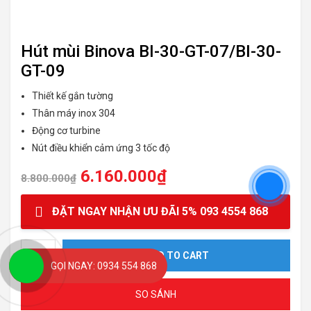
Hút mùi Binova BI-30-GT-07/BI-30-
GT-09
Thiết kế gắn tường
Thân máy inox 304
Động cơ turbine
Nút điều khiển cảm ứng 3 tốc độ
6.160.000
₫
8.800.000
₫
ĐẶT NGAY NHẬN ƯU ĐÃI 5% 093 4554 868
Hút mùi Binova BI-30-GT-07/BI-30-GT-09 quantity
ADD TO CART
GỌI NGAY: 0934 554 868
SO SÁNH