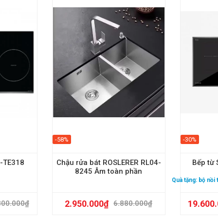
-58%
-30%
U-TE318
Chậu rửa bát ROSLERER RL04-
Bếp từ 
8245 Âm toàn phần
Quà tặng:
bộ nồi
2.950.000
₫
19.600
800.000
₫
6.880.000
₫