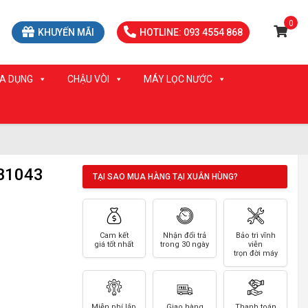
0
KHUYẾN MÃI
HOTLINE: 093 4554 868
IA DỤNG
CHẬU VÒI
MÁY LỌC NƯỚC
 B1043
TẠI SAO MUA HÀNG TẠI XUÂN HÙNG?
Cam kết
Nhận đổi trả
Bảo trì vĩnh
giá tốt nhất
trong 30 ngày
viễn
trọn đời máy
Miễn phí lắp
Giao hàng
Thanh toán