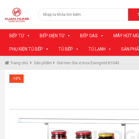
BẾP TỪ
BẾP ĐIỆN TỪ
BẾP GAS
MÁY HÚT MÙ
PHỤ KIỆN TỦ BẾP
TỦ BẾP
TỦ LẠNH
SẢN PH
Trang chủ
Sản phẩm
Giá treo Gia vị Inox Eurogold B1043
-10%