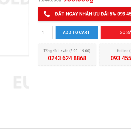
1.044.000
₫
ĐẶT NGAY NHẬN ƯU ĐÃI 5% 093 45
Giá treo Gia vị Inox Eurogold B1043 quantity
ADD TO CART
SO S
Tổng đài tư vấn (8:00 - 19:00)
Hotline 
0243 624 8868
093 455