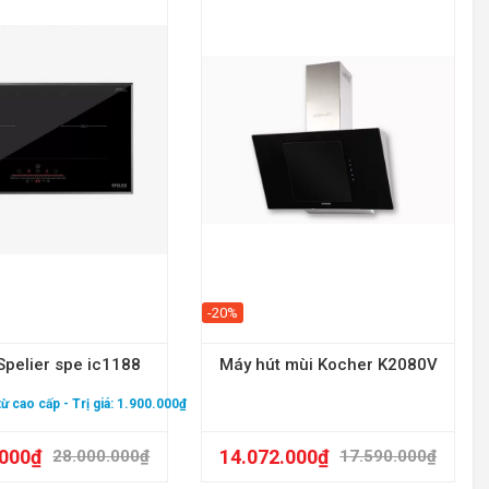
-20%
Spelier spe ic1188
Máy hút mùi Kocher K2080V
 từ cao cấp
- Trị giá: 1.900.000₫
.000
₫
14.072.000
₫
28.000.000
₫
17.590.000
₫