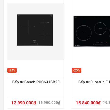
-24%
-20%
Bếp từ Bosch PUC631BB2E
Bếp từ Eurosun E
12.990.000
₫
15.840.000
₫
16.900.000
₫
19.