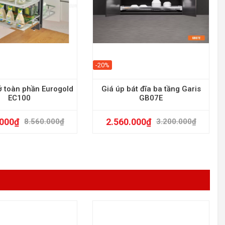
-20%
 toàn phần Eurogold
Giá úp bát đĩa ba tầng Garis
EC100
GB07E
.000
₫
2.560.000
₫
8.560.000
₫
3.200.000
₫