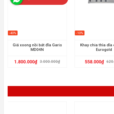
-40%
-10%
Giá xoong nồi bát đĩa Garis
Khay chia thìa dĩa
MD04N
Eurogold
1.800.000
₫
558.000
₫
3.000.000
₫
620