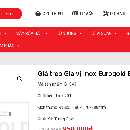
GIỚI THIỆU
TƯ VẤN
DỊCH VỤ
Tìm Kiếm
I
MÁY RỬA BÁT
LÒ NƯỚNG
LÒ VI SÓNG
G
ẨM KHÁC
Giá treo Gia vị Inox Eurogold
Mã sản phẩm: B1043
Chất liệu : Inox 201
Kích thước: RxSxC – 80x 370x280mm
Xuất Xứ: Trung Quốc
950.000
₫