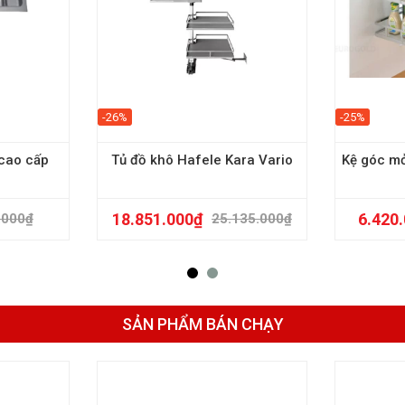
-26%
-25%
 cao cấp
Tủ đồ khô Hafele Kara Vario
Kệ góc mở
18.851.000
₫
6.420
.000
₫
25.135.000
₫
SẢN PHẨM BÁN CHẠY