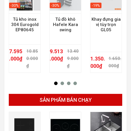
-30%
-30%
-19%
Tủ kho inox
Tủ đồ khô
Khay đựng gia
304 Eurogold
Hafele Kara
vị tùy trọn
EP80645
swing
GL05
7.595
9.513
10.85
13.40
.000
₫
.000
₫
1.350.
0.000
9.000
1.650.
000
₫
₫
₫
000
₫
SẢN PHẨM BÁN CHẠY