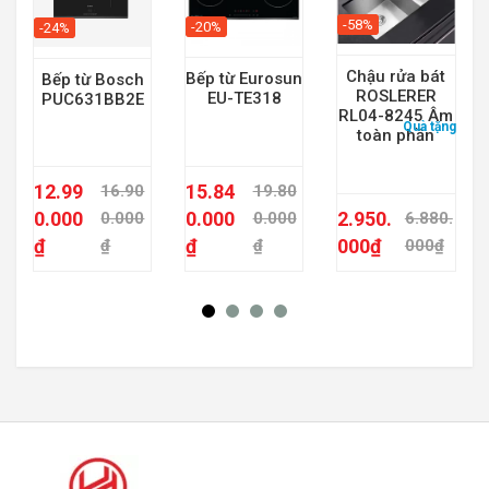
-58%
-20%
-24%
Chậu rửa bát
Bếp từ Eurosun
Bếp từ Bosch
ROSLERER
EU-TE318
PUC631BB2E
RL04-8245 Âm
Quà tặng:
bộ n
toàn phần
12.99
15.84
16.90
19.80
0.000
0.000
2.950.
0.000
0.000
6.880.
₫
₫
000
₫
₫
₫
000
₫