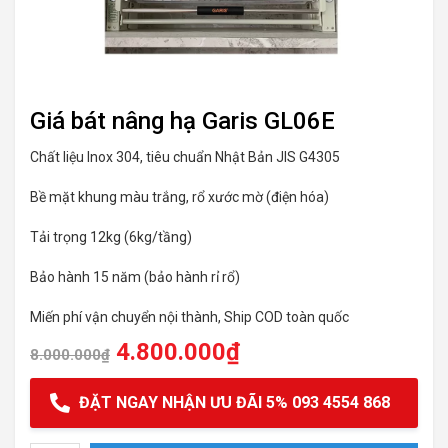
Giá bát nâng hạ Garis GL06E
Chất liệu Inox 304, tiêu chuẩn Nhật Bản JIS G4305
Bề mặt khung màu trắng, rổ xước mờ (điện hóa)
Tải trọng 12kg (6kg/tầng)
Bảo hành 15 năm (bảo hành rỉ rổ)
Miến phí vận chuyển nội thành, Ship COD toàn quốc
4.800.000
₫
8.000.000
₫
ĐẶT NGAY NHẬN ƯU ĐÃI 5% 093 4554 868