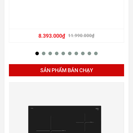
-20
8.393.000
₫
11.990.000
₫
SẢN PHẨM BÁN CHẠY