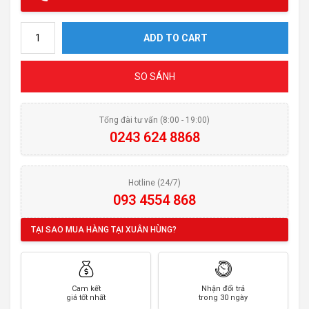
Chậu rửa bát Konox 1 hố chống xước Workstation Sink KN8048TS D
ADD TO CART
SO SÁNH
Tổng đài tư vấn (8:00 - 19:00)
0243 624 8868
Hotline (24/7)
093 4554 868
TẠI SAO MUA HÀNG TẠI XUÂN HÙNG?
Cam kết
Nhận đổi trả
giá tốt nhất
trong 30 ngày