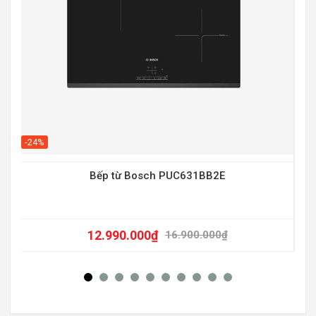
-20
-24%
Bếp từ Bosch PUC631BB2E
12.990.000
₫
16.900.000
₫