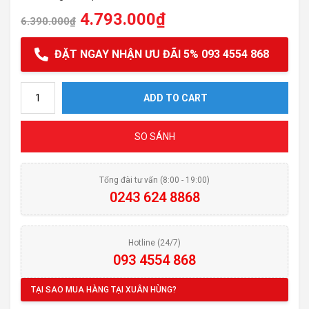
4.793.000
₫
6.390.000
₫
ĐẶT NGAY NHẬN ƯU ĐÃI 5% 093 4554 868
Chậu rửa bát Kluger KF7848FS – S78 Plus quantity
ADD TO CART
SO SÁNH
Tổng đài tư vấn (8:00 - 19:00)
0243 624 8868
Hotline (24/7)
093 4554 868
TẠI SAO MUA HÀNG TẠI XUÂN HÙNG?