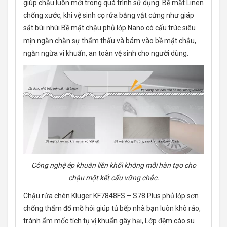
giúp chậu luôn mới trong quá trình sử dụng. Bề mặt Linen
chống xước, khi vệ sinh cọ rửa bằng vật cứng như giáp
sắt bùi nhùi.Bề mặt chậu phủ lớp Nano có cấu trúc siêu
mịn ngăn chặn sự thẩm thấu và bám vào bề mặt chậu,
ngăn ngừa vi khuẩn, an toàn vệ sinh cho người dùng.
Công nghệ ép khuân liền khối không mỗi hàn tạo cho
chậu một kết cấu vững chắc.
Chậu rửa chén Kluger KF7848FS – S78 Plus phủ lớp sơn
chống thấm đổ mồ hôi giúp tủ bếp nhà bạn luôn khô ráo,
tránh ẩm mốc tích tụ vị khuẩn gây hại, Lớp đệm cáo su