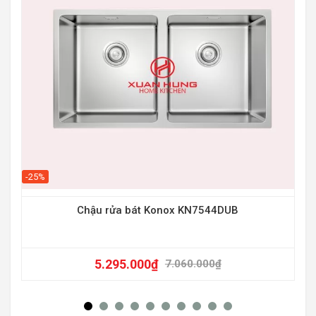
-25%
-15
Chậu rửa bát Konox KN7544DUB
5.295.000
₫
7.060.000
₫