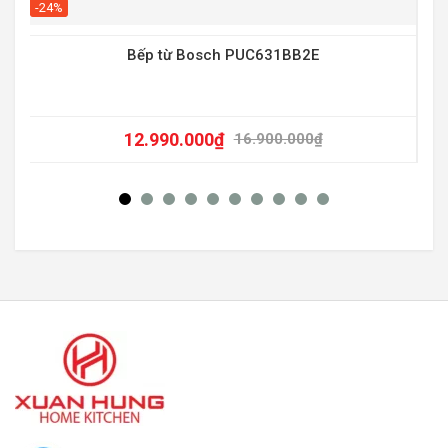
-20
-24%
Bếp từ Bosch PUC631BB2E
12.990.000
₫
16.900.000
₫