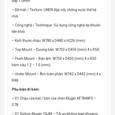
dày 1.0mm.
– Bề mặt / Texture: LINEN dập nổi, chống xước thế hệ
mới.
– Công nghệ / Technique: Sử dụng công nghệ ép khuôn
liền khối.
– Kích thước chậu: W780 x D480 x H226 (mm).
– Top Mount – Dương bàn: W750 x D450 (mm) 4 x R50.
– Flush Mount – Bán âm: W750 x D450 (mm) 4 x R50
hèm sâu 1.2 – 1.5 (mm).
– Under Mount – Âm toàn phần: W742 x D442 (mm) 4 x
R48.
Phụ kiện đi kèm:
– 01 Chậu rửa bát / bồn rửa chén Kluger KF7848FS –
S78.
– 01 Siphon Kluger (SLIM – Tối ưu không gian khoang