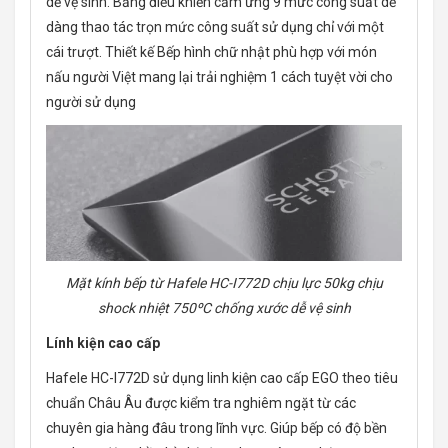
dễ vệ sinh. Bảng điều khiển cảm ứng 9 mức công suất dễ
dàng thao tác trọn mức công suất sử dụng chỉ với một
cái trượt. Thiết kế Bếp hình chữ nhật phù hợp với món
nấu người Việt mang lại trải nghiệm 1 cách tuyệt vời cho
người sử dụng
Mặt kính bếp từ Hafele HC-I772D chịu lực 50kg chịu
shock nhiệt 750ºC chống xước dễ vệ sinh
Lính kiện cao cấp
Hafele HC-I772D sử dụng linh kiện cao cấp EGO theo tiêu
chuẩn Châu Âu được kiểm tra nghiêm ngặt từ các
chuyên gia hàng đâu trong lĩnh vực. Giúp bếp có độ bền