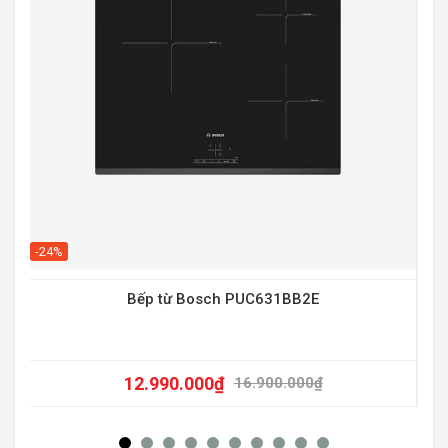
-20
-24%
Bếp từ Bosch PUC631BB2E
12.990.000
₫
16.900.000
₫