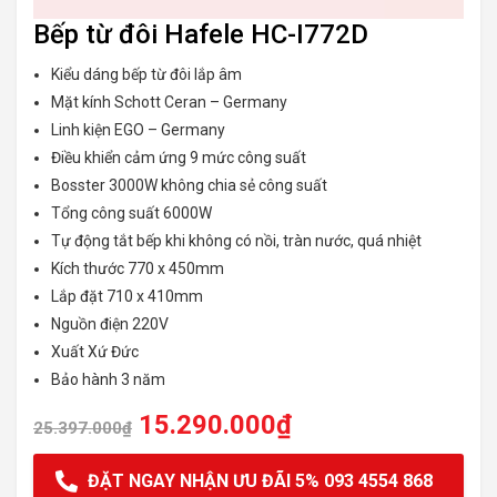
Bếp từ đôi Hafele HC-I772D
Kiểu dáng bếp từ đôi lắp âm
Mặt kính Schott Ceran – Germany
Linh kiện EGO – Germany
Điều khiển cảm ứng 9 mức công suất
Bosster 3000W không chia sẻ công suất
Tổng công suất 6000W
Tự động tắt bếp khi không có nồi, tràn nước, quá nhiệt
Kích thước 770 x 450mm
Lắp đặt 710 x 410mm
Nguồn điện 220V
Xuất Xứ Đức
Bảo hành 3 năm
15.290.000
₫
25.397.000
₫
ĐẶT NGAY NHẬN ƯU ĐÃI 5% 093 4554 868