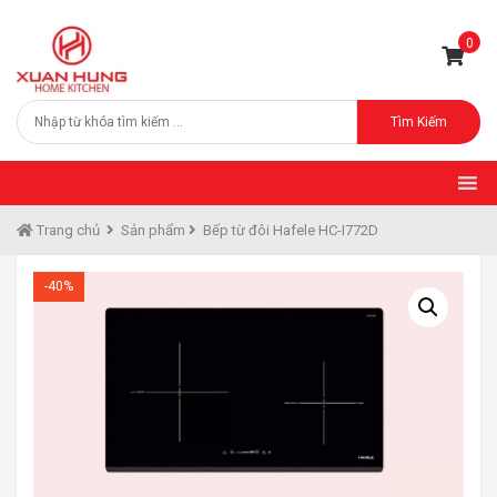
0
Tìm Kiếm
Trang chủ
Sản phẩm
Bếp từ đôi Hafele HC-I772D
-40%