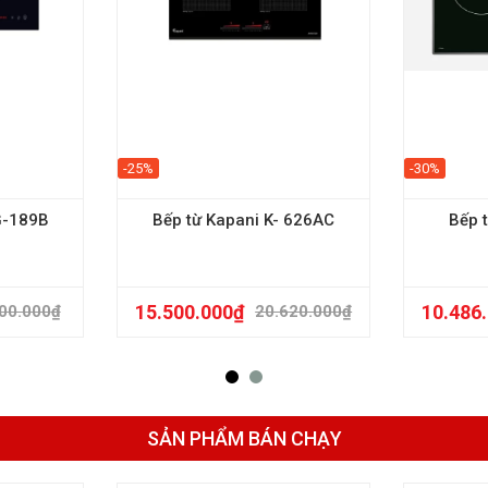
-25%
-30%
G-189B
Bếp từ Kapani K- 626AC
Bếp 
15.500.000
₫
10.486
00.000
₫
20.620.000
₫
SẢN PHẨM BÁN CHẠY