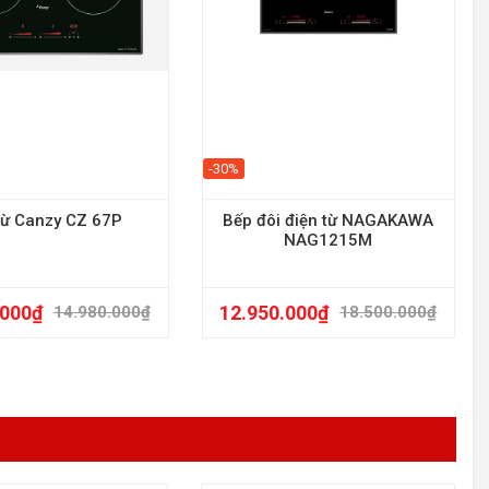
-30%
từ Canzy CZ 67P
Bếp đôi điện từ NAGAKAWA
NAG1215M
.000
₫
12.950.000
₫
14.980.000
₫
18.500.000
₫