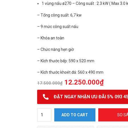
1 vùng nấu ø270 – Công suất : 2.3 kW ( Max 3.0 
– Tổng công suất: 6,7 kw
– 9 mức công suất nấu
– Khóa an toàn
– Chức năng hẹn giờ
– Kích thước bếp: 590 x 520 mm
– Kích thước khoét đá: 560 x 490 mm
12.250.000
₫
17.500.000
₫
ĐẶT NGAY NHẬN ƯU ĐÃI 5% 093 45
Bếp từ Cata ISB 603 BK quantity
ADD TO CART
SO S