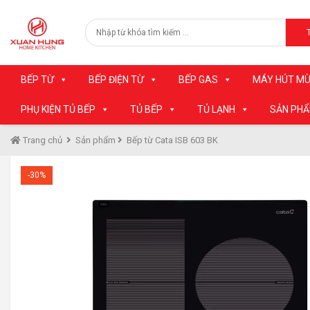
BẾP TỪ
BẾP ĐIỆN TỪ
BẾP GAS
MÁY HÚT MÙ
PHỤ KIỆN TỦ BẾP
TỦ BẾP
TỦ LẠNH
SẢN PH
Trang chủ
Sản phẩm
Bếp từ Cata ISB 603 BK
-30%