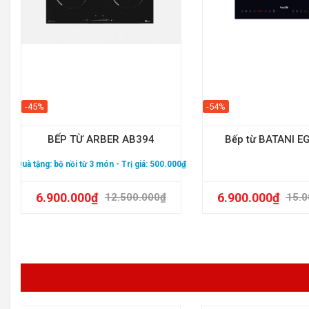
-45%
-54%
BẾP TỪ ARBER AB394
Bếp từ BATANI E
Quà tặng:
bộ nồi từ 3 món
- Trị giá: 500.000₫
6.900.000
₫
6.900.000
₫
12.500.000
₫
15.0