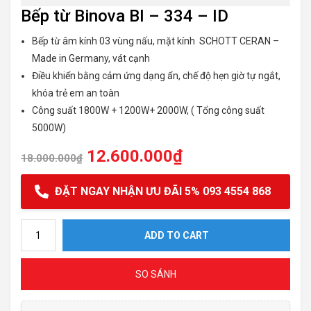
Bếp từ Binova BI – 334 – ID
Bếp từ âm kính 03 vùng nấu, mặt kính SCHOTT CERAN –
Made in Germany, vát cạnh
Điều khiển bằng cảm ứng dạng ẩn, chế độ hẹn giờ tự ngắt,
khóa trẻ em an toàn
Công suất 1800W + 1200W+ 2000W, ( Tổng công suất
5000W)
12.600.000
₫
18.000.000
₫
ĐẶT NGAY NHẬN ƯU ĐÃI 5% 093 4554 868
Bếp từ Binova BI - 334 - ID quantity
ADD TO CART
SO SÁNH