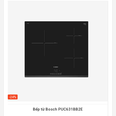
-20
-24%
0w
Bếp từ Bosch PUC631BB2E