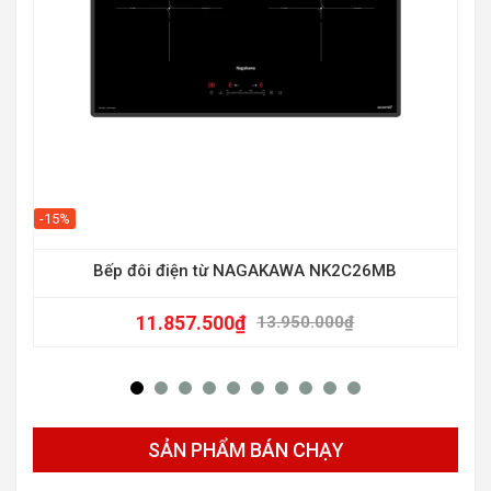
-20
-15%
Bếp đôi điện từ NAGAKAWA NK2C26MB
11.857.500
₫
13.950.000
₫
SẢN PHẨM BÁN CHẠY