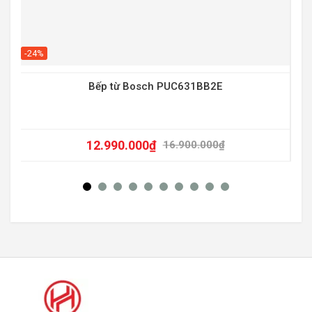
-20
-24%
Bếp từ Bosch PUC631BB2E
12.990.000
₫
16.900.000
₫