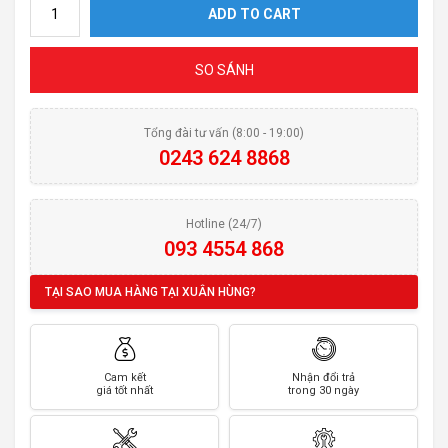
Bếp từ Bauer BE 820GT quantity
ADD TO CART
SO SÁNH
Tổng đài tư vấn (8:00 - 19:00)
0243 624 8868
Hotline (24/7)
093 4554 868
TẠI SAO MUA HÀNG TẠI XUÂN HÙNG?
Cam kết
Nhận đổi trả
giá tốt nhất
trong 30 ngày