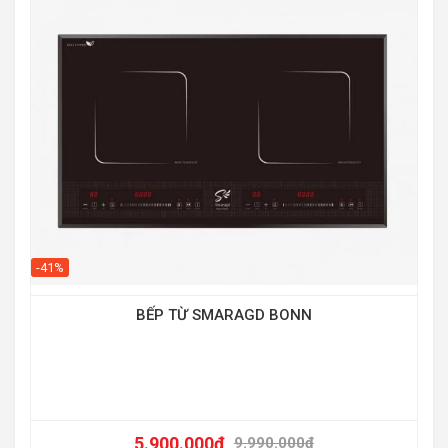
-10
-41%
Bế
BẾP TỪ SMARAGD BONN
5.900.000
₫
9.990.000
₫