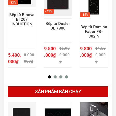
-33%
-41%
Bếp từ Binova
-15%
BI 207
Bếp từ Dusler
INDUCTION
Bếp từ Domino
DL 7800
Faber FB-
302IN
9.500
9.800
15.90
11.50
5.400.
.000
₫
.000
₫
8.000.
0.000
0.000
000
₫
000
₫
₫
₫
SẢN PHẨM BÁN CHẠY