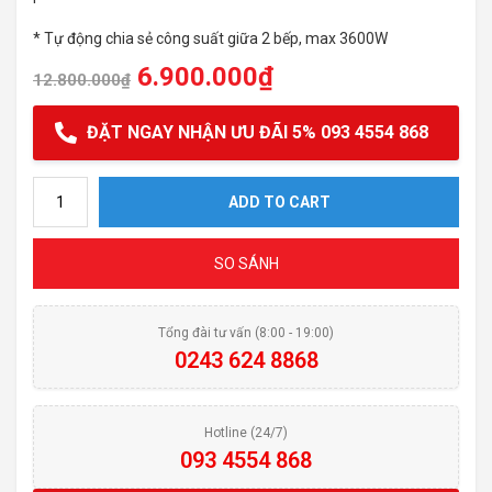
* Tự động chia sẻ công suất giữa 2 bếp, max 3600W
6.900.000
₫
12.800.000
₫
ĐẶT NGAY NHẬN ƯU ĐÃI 5% 093 4554 868
BẾP TỪ ARBER AB401 quantity
ADD TO CART
SO SÁNH
Tổng đài tư vấn (8:00 - 19:00)
0243 624 8868
Hotline (24/7)
093 4554 868