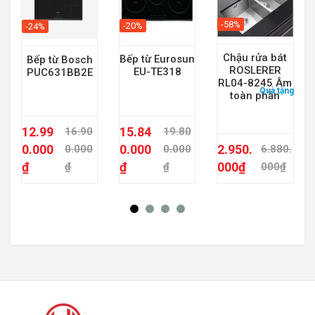
-58%
-20%
-24%
Chậu rửa bát
Bếp từ Eurosun
Bếp từ Bosch
ROSLERER
EU-TE318
PUC631BB2E
RL04-8245 Âm
Quà tặng:
bộ n
toàn phần
12.99
15.84
16.90
19.80
0.000
0.000
2.950.
0.000
0.000
6.880.
₫
₫
000
₫
₫
₫
000
₫