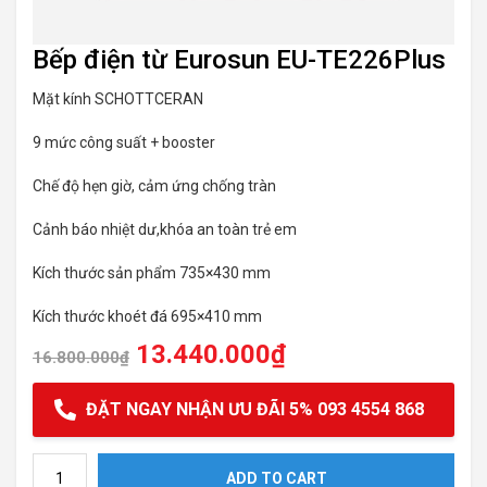
Bếp điện từ Eurosun EU-TE226Plus
Mặt kính SCHOTTCERAN
9 mức công suất + booster
Chế độ hẹn giờ, cảm ứng chống tràn
Cảnh báo nhiệt dư,khóa an toàn trẻ em
Kích thước sản phẩm 735×430 mm
Kích thước khoét đá 695×410 mm
13.440.000
₫
16.800.000
₫
ĐẶT NGAY NHẬN ƯU ĐÃI 5% 093 4554 868
Bếp điện từ Eurosun EU-TE226Plus quantity
ADD TO CART