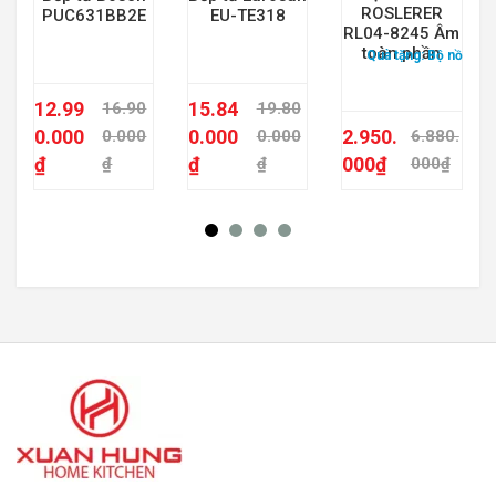
ROSLERER
EU-TE318
PUC631BB2E
RL04-8245 Âm
toàn phần
Quà tặng:
Bộ nồi từ 
12.99
15.84
16.90
19.80
0.000
0.000
2.950.
0.000
0.000
6.880.
₫
₫
000
₫
₫
₫
000
₫