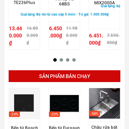
TE226Plus
MIX2000A
68BS
Quà tặng:
bộ nồi 
Quà tặng:
Bộ nồi từ cao cấp 5 món
- Trị giá: 1.000.000₫
13.44
6.450
16.80
11.98
0.000
.000
₫
6.451.
0.000
0.000
7.590.
₫
000
₫
₫
₫
000
₫
SẢN PHẨM BÁN CHẠY
-58%
-20%
-24%
Chậu rửa bát
Bếp từ Eurosun
Bếp từ Bosch