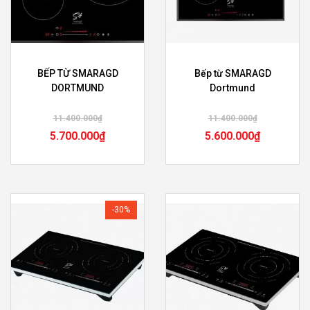
BẾP TỪ SMARAGD
Bếp từ SMARAGD
DORTMUND
Dortmund
11.400.000
₫
11.400.000
₫
5.700.000
₫
5.600.000
₫
-30%