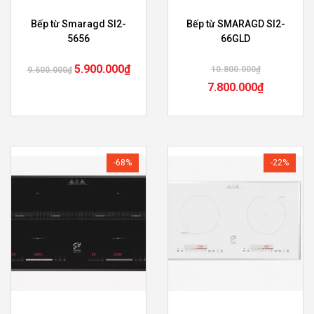
Bếp từ Smaragd SI2-
Bếp từ SMARAGD SI2-
5656
66GLD
5.900.000
₫
10.800.000
₫
9.600.000
₫
7.800.000
₫
-68%
-22%