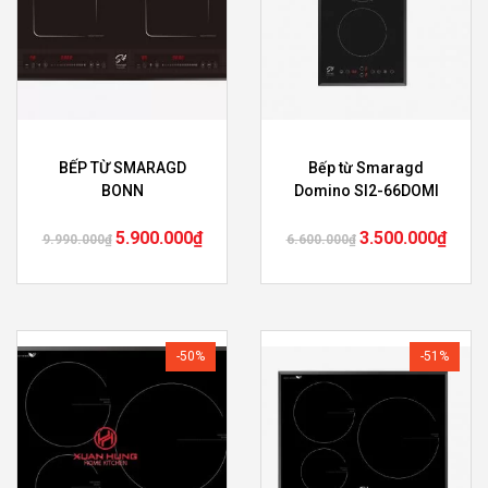
BẾP TỪ SMARAGD
Bếp từ Smaragd
BONN
Domino SI2-66DOMI
5.900.000
₫
3.500.000
₫
9.990.000
₫
6.600.000
₫
-50%
-51%