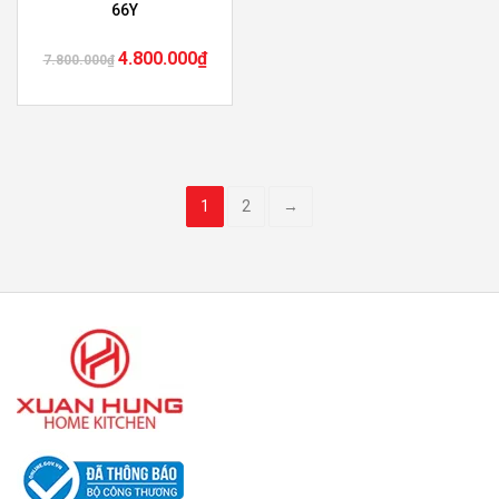
66Y
4.800.000
₫
7.800.000
₫
1
2
→