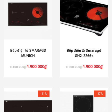
Bếp điện từ SMARAGD
Bếp điện từ Smaragd
MUNICH
SH2-2266+
4.900.000
₫
4.900.000
₫
8.400.000
₫
8.800.000
₫
-41%
-47%