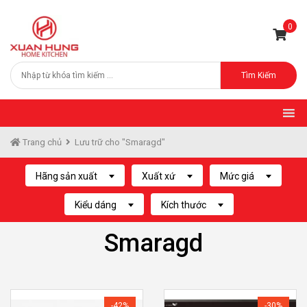
0
Tìm Kiếm
Trang chủ
Lưu trữ cho "Smaragd"
Hãng sản xuất
Xuất xứ
Mức giá
Kiểu dáng
Kích thước
Smaragd
-42%
-30%