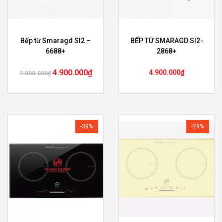
Bếp từ Smaragd SI2 –
BẾP TỪ SMARAGD SI2-
6688+
2868+
4.900.000
₫
4.900.000
₫
7.000.000
₫
-39%
-28%