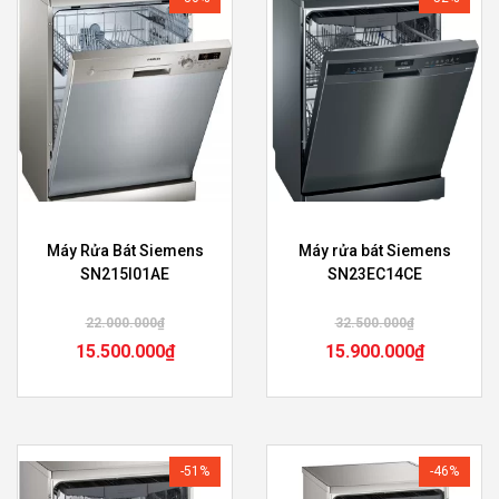
Máy Rửa Bát Siemens
Máy rửa bát Siemens
SN215I01AE
SN23EC14CE
22.000.000
₫
32.500.000
₫
15.500.000
₫
15.900.000
₫
-51%
-46%