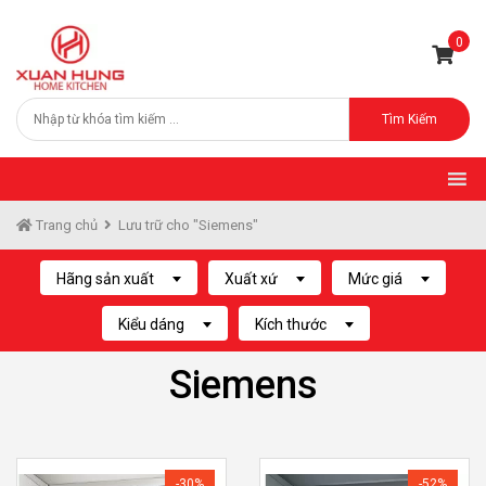
0
Tìm Kiếm
Trang chủ
Lưu trữ cho "Siemens"
Hãng sản xuất
Xuất xứ
Mức giá
Kiểu dáng
Kích thước
Siemens
-30%
-52%