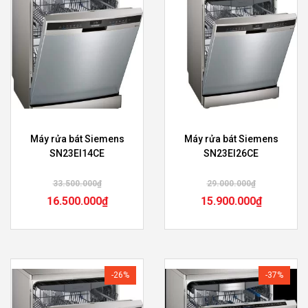
Máy rửa bát Siemens
Máy rửa bát Siemens
SN23EI14CE
SN23EI26CE
33.500.000
₫
29.000.000
₫
16.500.000
₫
15.900.000
₫
-26%
-37%