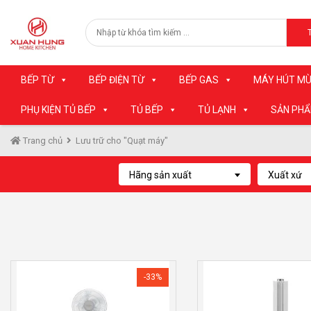
BẾP TỪ
BẾP ĐIỆN TỪ
BẾP GAS
MÁY HÚT MÙ
PHỤ KIỆN TỦ BẾP
TỦ BẾP
TỦ LẠNH
SẢN PH
Trang chủ
Lưu trữ cho "Quạt máy"
Hãng sản xuất
Xuất xứ
-33%