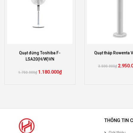
Quạt đứng Toshiba F-
Quạt tháp Rowenta 
LSA20(H/W)VN
2.950.
3.500.000
₫
1.180.000
₫
1.750.000
₫
THÔNG TIN 
Giới thiệu