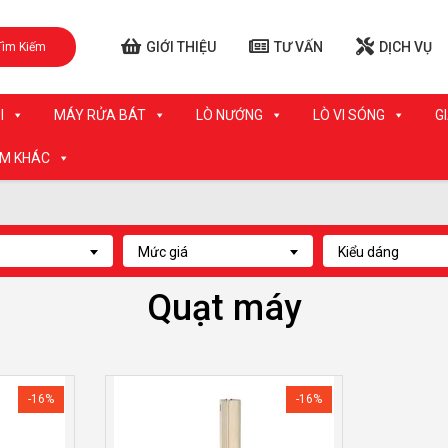
GIỚI THIỆU
TƯ VẤN
DỊCH VỤ
Tìm Kiếm
I
MÁY RỬA BÁT
LÒ NƯỚNG
LÒ VI SÓNG
G
ẨM KHÁC
Mức giá
Kiểu dáng
Quạt máy
-16%
-16%