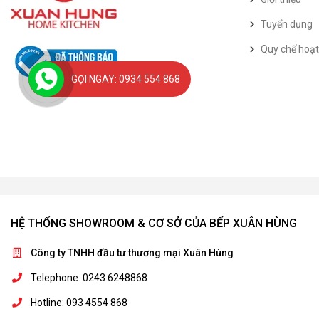
Tuyển dụng
Quy chế hoạ
GỌI NGAY: 0934 554 868
HỆ THỐNG SHOWROOM & CƠ SỞ CỦA BẾP XUÂN HÙNG
Công ty TNHH đầu tư thương mại Xuân Hùng
Telephone: 0243 6248868
Hotline: 093 4554 868