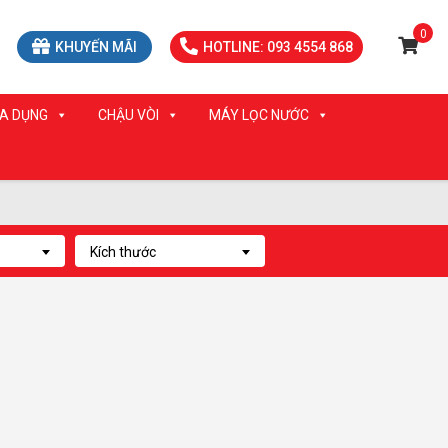
0
KHUYẾN MÃI
HOTLINE: 093 4554 868
IA DỤNG
CHẬU VÒI
MÁY LỌC NƯỚC
Kích thước