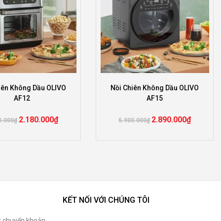
iên Không Dầu OLIVO
Nồi Chiên Không Dầu OLIVO
AF12
AF15
2.180.000
₫
2.890.000
₫
0.000
₫
5.900.000
₫
KẾT NỐI VỚI CHÚNG TÔI
t chuyển khoản