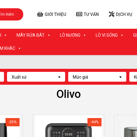
GIỚI THIỆU
TƯ VẤN
DỊCH VỤ
Tìm Kiếm
I
MÁY RỬA BÁT
LÒ NƯỚNG
LÒ VI SÓNG
G
ẨM KHÁC
Xuất xứ
Mức giá
K
Olivo
-35%
-44%