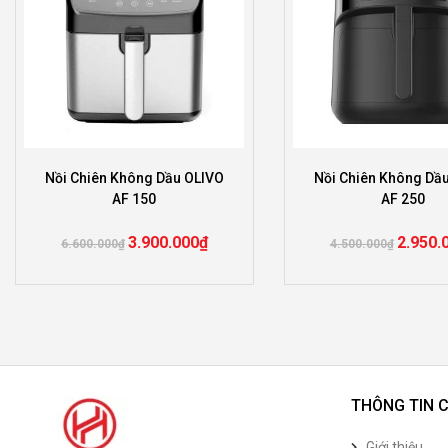
Nồi Chiên Không Dầu OLIVO
Nồi Chiên Không Dầ
AF 150
AF 250
3.900.000
₫
2.950.
6.600.000
₫
4.500.000
₫
THÔNG TIN 
Giới thiệu