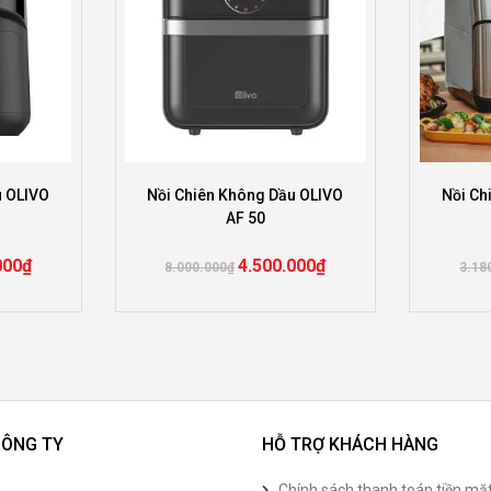
u OLIVO
Nồi Chiên Không Dầu OLIVO
Nồi Ch
AF 50
000
₫
4.500.000
₫
8.000.000
₫
3.18
CÔNG TY
HỖ TRỢ KHÁCH HÀNG
Chính sách thanh toán tiền mặ