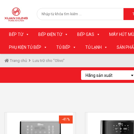
BẾP TỪ
BẾP ĐIỆN TỪ
BẾP GAS
MÁY HÚT MÙ
PHỤ KIỆN TỦ BẾP
TỦ BẾP
TỦ LẠNH
SẢN PH
Trang chủ
Lưu trữ cho "Olivo"
Hãng sản xuất
-41%