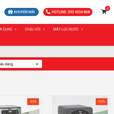
0
KHUYẾN MÃI
HOTLINE: 093 4554 868
IA DỤNG
CHẬU VÒI
MÁY LỌC NƯỚC
iểu dáng
-32%
-52%