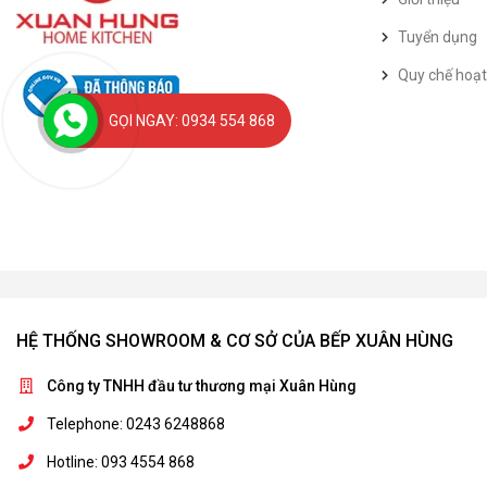
Tuyển dụng
Quy chế hoạ
GỌI NGAY: 0934 554 868
HỆ THỐNG SHOWROOM & CƠ SỞ CỦA BẾP XUÂN HÙNG
Công ty TNHH đầu tư thương mại Xuân Hùng
Telephone: 0243 6248868
Hotline: 093 4554 868