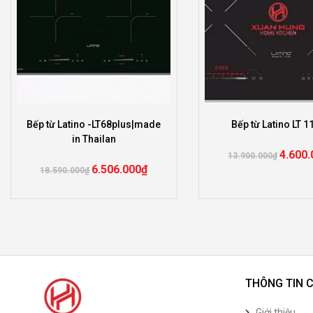
Bếp từ Latino -LT68plus|made
Bếp từ Latino LT 
in Thailan
4.600.
13.900.000
₫
6.506.000
₫
18.590.000
₫
THÔNG TIN 
Giới thiệu