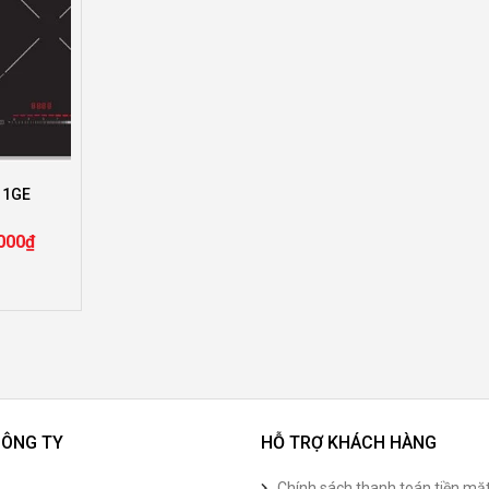
111GE
000
₫
CÔNG TY
HỖ TRỢ KHÁCH HÀNG
Chính sách thanh toán tiền mặ