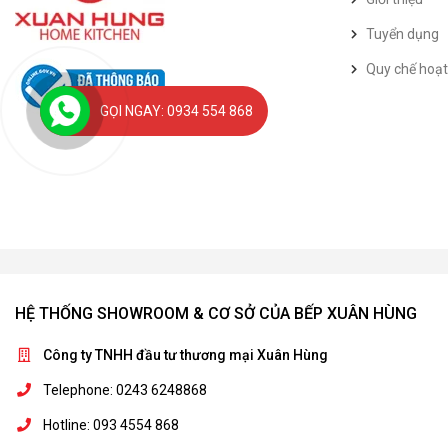
Tuyển dụng
Quy chế hoạ
GỌI NGAY: 0934 554 868
HỆ THỐNG SHOWROOM & CƠ SỞ CỦA BẾP XUÂN HÙNG
Công ty TNHH đầu tư thương mại Xuân Hùng
Telephone: 0243 6248868
Hotline: 093 4554 868