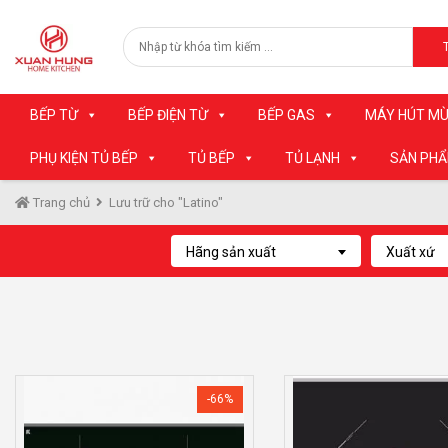
BẾP TỪ
BẾP ĐIỆN TỪ
BẾP GAS
MÁY HÚT MÙ
PHỤ KIỆN TỦ BẾP
TỦ BẾP
TỦ LẠNH
SẢN PH
Trang chủ
Lưu trữ cho "Latino"
Hãng sản xuất
Xuất xứ
-66%