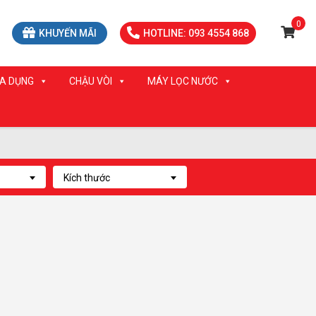
0
KHUYẾN MÃI
HOTLINE: 093 4554 868
IA DỤNG
CHẬU VÒI
MÁY LỌC NƯỚC
Kích thước