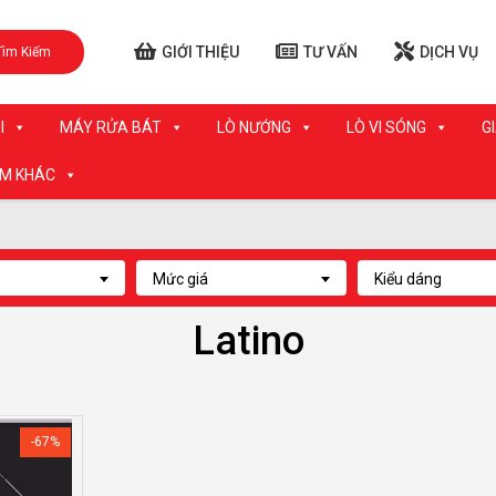
GIỚI THIỆU
TƯ VẤN
DỊCH VỤ
Tìm Kiếm
I
MÁY RỬA BÁT
LÒ NƯỚNG
LÒ VI SÓNG
G
ẨM KHÁC
Mức giá
Kiểu dáng
Latino
-67%