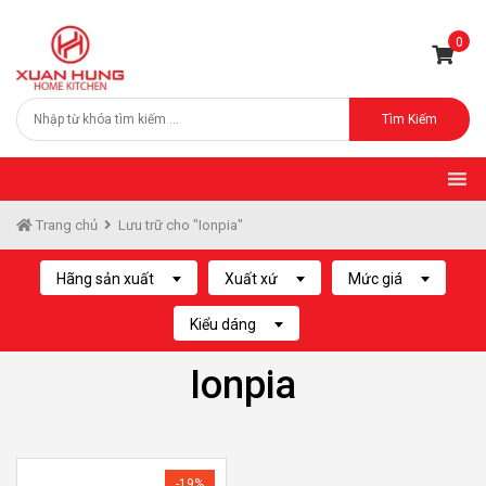
0
Tìm Kiếm
Trang chủ
Lưu trữ cho "Ionpia"
Hãng sản xuất
Xuất xứ
Mức giá
Kiểu dáng
Ionpia
-19%