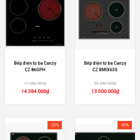
Bếp điện từ ba Canzy
Bếp điện từ ba Canzy
CZ 86GPH
CZ BMIX63S
17.980.000
₫
25.980.000
₫
14.384.000
₫
13.500.000
₫
-20%
-50%