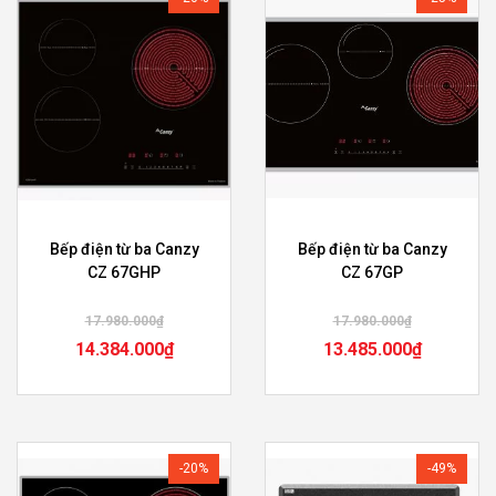
Bếp điện từ ba Canzy
Bếp điện từ ba Canzy
CZ 67GHP
CZ 67GP
17.980.000
₫
17.980.000
₫
14.384.000
₫
13.485.000
₫
-20%
-49%