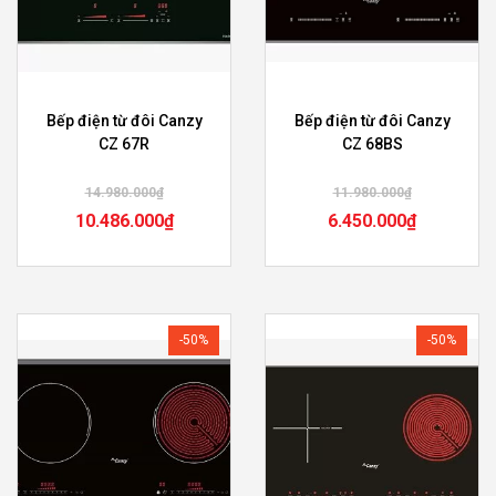
Bếp điện từ đôi Canzy
Bếp điện từ đôi Canzy
CZ 67R
CZ 68BS
14.980.000
₫
11.980.000
₫
10.486.000
₫
6.450.000
₫
-50%
-50%