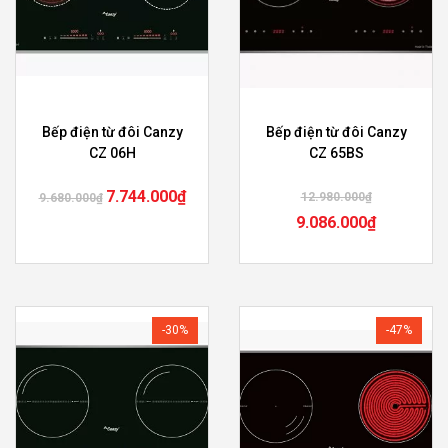
Bếp điện từ đôi Canzy
Bếp điện từ đôi Canzy
CZ 06H
CZ 65BS
7.744.000
₫
12.980.000
₫
9.680.000
₫
9.086.000
₫
-30%
-47%