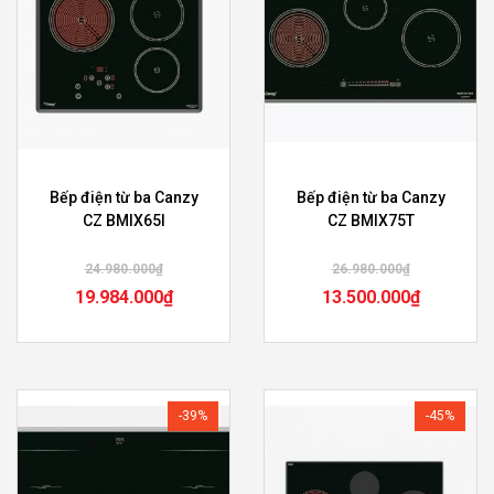
Bếp điện từ ba Canzy
Bếp điện từ ba Canzy
CZ BMIX65I
CZ BMIX75T
24.980.000
₫
26.980.000
₫
19.984.000
₫
13.500.000
₫
-39%
-45%