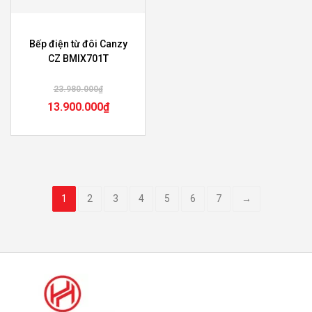
Bếp điện từ đôi Canzy
CZ BMIX701T
23.980.000
₫
13.900.000
₫
1
2
3
4
5
6
7
→