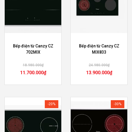
Bếp điện từ Canzy CZ
Bếp điện từ Canzy CZ
702MIX
MIX833
18.980.000
₫
24.980.000
₫
11.700.000
₫
13.900.000
₫
-20%
-30%