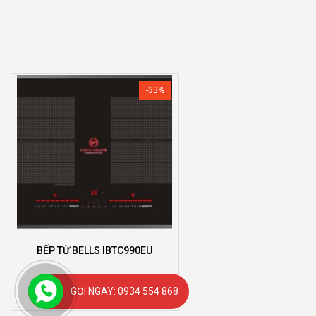
-33%
BẾP TỪ BELLS IBTC990EU
16.900.000
₫
24.990.000
₫
GỌI NGAY: 0934 554 868