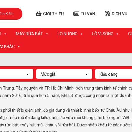
GIỚI THIỆU
TƯ VẤN
DỊCH VỤ
Tìm Kiếm
I
MÁY RỬA BÁT
LÒ NƯỚNG
LÒ VI SÓNG
G
ẨM KHÁC
Mức giá
Kiểu dáng
p năm 2016, trải qua hơn 5 năm, BELLS được công nhận là một doanh ng
 phối thiết bị điện lạnh ,đồ gia dụng và thiết bị nhà bếp từ Châu Âu như 
 đẹp, mẫu mã đa dang kiểu dáng lắp vừa mọi không gian bếp người Việt.
y rửa bát, máy hút mùi, chậu vòi rửa bát..Được nhập khẩu từ các nước tiế