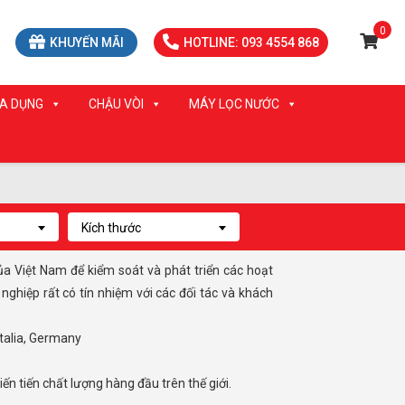
0
KHUYẾN MÃI
HOTLINE: 093 4554 868
IA DỤNG
CHẬU VÒI
MÁY LỌC NƯỚC
Kích thước
hiệp rất có tín nhiệm với các đối tác và khách
Italia, Germany
n tiến chất lượng hàng đầu trên thế giới.