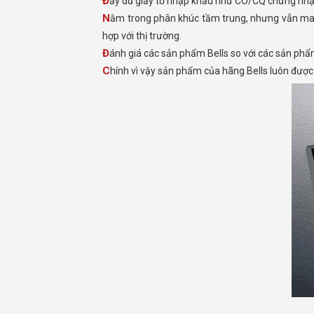
Đẩy đủ giấy tờ nhập khẩu nhứ CO/CQ chứng nh
Nằm trong phân khúc tầm trung, nhưng vẫn mang lại hiệu quả sử dụng cao cho người tiêu dùng, ngoài mẫu mã đẹp. Bells cũng không ngừng cải tiến sản phẩm cho phù
hợp với thị trường.
Đánh giá các sản phẩm Bells so với các sản ph
Chính vì vậy sản phẩm của hãng Bells luôn được