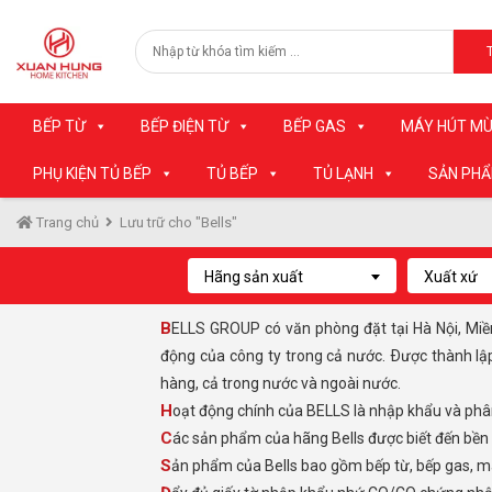
BẾP TỪ
BẾP ĐIỆN TỪ
BẾP GAS
MÁY HÚT MÙ
PHỤ KIỆN TỦ BẾP
TỦ BẾP
TỦ LẠNH
SẢN PH
Trang chủ
Lưu trữ cho "Bells"
Hãng sản xuất
Xuất xứ
BELLS GROUP có văn phòng đặt tại Hà Nội, Miền Trung, Tây nguyên và TP. Hồ Chí Minh, bốn trung tâm kinh tế chính của Việt Nam để kiểm soát và phát triển các hoạt
động của công ty trong cả nước. Ðược thành lậ
hàng, cả trong nước và ngoài nước.
Hoạt động chính của BELLS là nhập khẩu và phân
Các sản phẩm của hãng Bells được biết đến bền
Sản phẩm của Bells bao gồm bếp từ, bếp gas, má