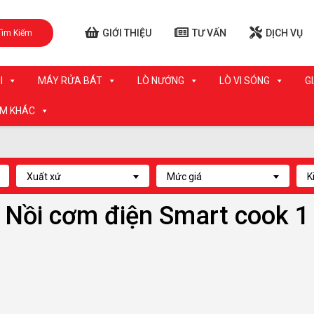
GIỚI THIỆU
TƯ VẤN
DỊCH VỤ
Tìm Kiếm
I
MÁY RỬA BÁT
LÒ NƯỚNG
LÒ VI SÓNG
G
ẨM KHÁC
Xuất xứ
Mức giá
K
Nồi cơm điện Smart cook 1