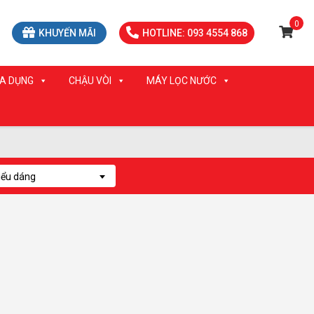
0
KHUYẾN MÃI
HOTLINE: 093 4554 868
IA DỤNG
CHẬU VÒI
MÁY LỌC NƯỚC
iểu dáng