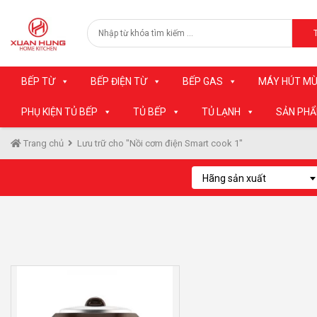
BẾP TỪ
BẾP ĐIỆN TỪ
BẾP GAS
MÁY HÚT MÙ
PHỤ KIỆN TỦ BẾP
TỦ BẾP
TỦ LẠNH
SẢN PH
Trang chủ
Lưu trữ cho "Nồi cơm điện Smart cook 1"
Hãng sản xuất