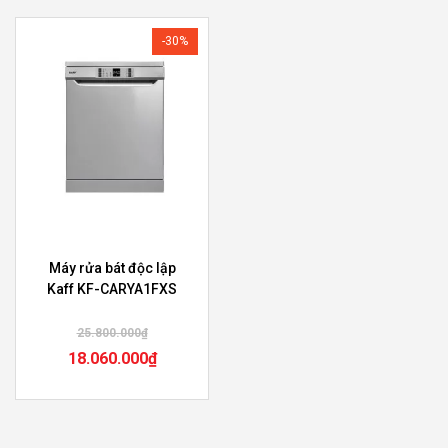
-30%
Máy rửa bát độc lập
Kaff KF-CARYA1FXS
25.800.000
₫
18.060.000
₫