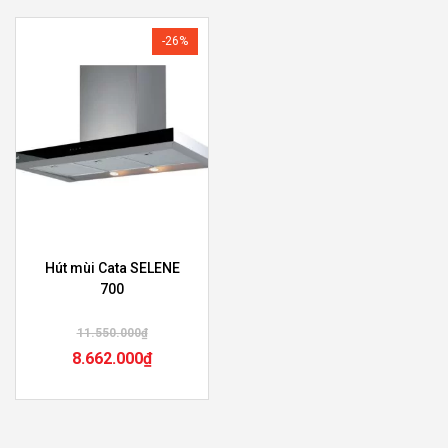
-26%
Hút mùi Cata SELENE
700
11.550.000
₫
8.662.000
₫