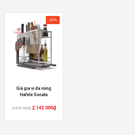
-26%
Giá gia vị đa năng
Hafele Sonata
2.142.000
₫
2.878.000
₫