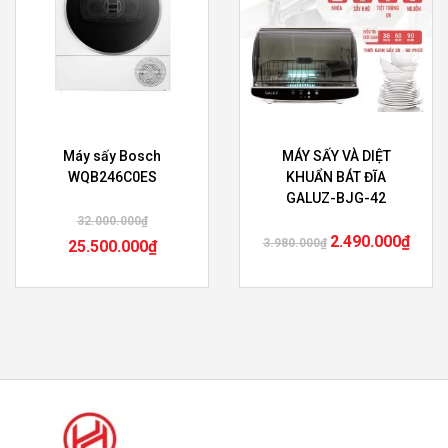
Máy sấy Bosch
MÁY SẤY VÀ DIỆT
WQB246C0ES
KHUẨN BÁT ĐĨA
GALUZ-BJG-42
32.000.000
₫
2.490.000
₫
3.980.000
₫
25.500.000
₫