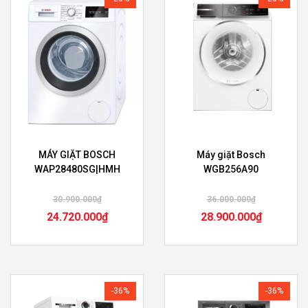
MÁY GIẶT BOSCH
Máy giặt Bosch
WAP28480SG|HMH
WGB256A90
30.900.000
₫
36.000.000
₫
24.720.000
₫
28.900.000
₫
-36%
-36%