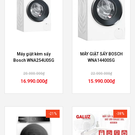
Máy giặt kèm sấy
MÁY GIẶT SẤY BOSCH
Bosch WNA254U0SG
WNA14400SG
20.000.000
₫
22.000.000
₫
16.990.000
₫
15.990.000
₫
-21%
-38%