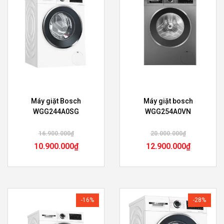
Máy giặt Bosch
Máy giặt bosch
WGG244A0SG
WGG254A0VN
16.900.000
₫
20.000.000
₫
10.900.000
₫
12.900.000
₫
-16%
-28%