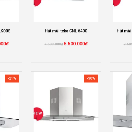
72K00S
Hút mùi teka CNL 6400
Hút mùi
000
₫
5.500.000
₫
7.689.000
₫
7.68
-21%
-30%