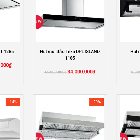
HT 1285
Hút mùi đảo Teka DPL ISLAND
Hút 
1185
.000
₫
34.000.000
₫
45.000.000
₫
6.03
-14%
-29%