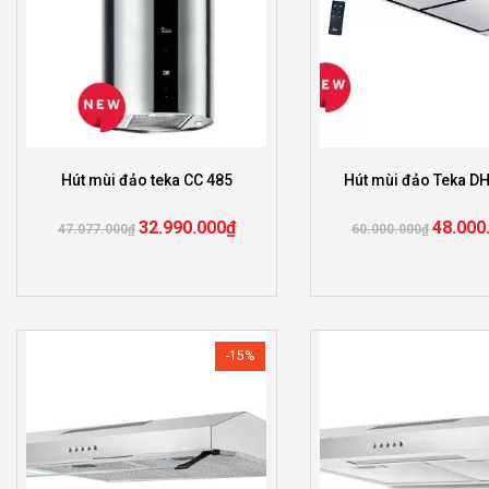
Hút mùi đảo teka CC 485
Hút mùi đảo Teka D
32.990.000
₫
48.000
47.077.000
₫
60.000.000
₫
-15%