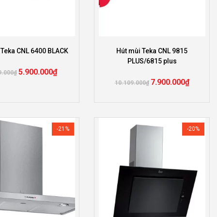
 Teka CNL 6400 BLACK
Hút mùi Teka CNL 9815
PLUS/6815 plus
5.900.000
₫
9.000
₫
7.900.000
₫
10.109.000
₫
-21%
-20%