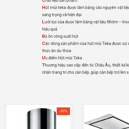
Chất liệu sản phẩm:
Hút mùi teka được làm bằng các nguyên vật liệu như Thép tăng cường độ chắc chắn cho máy bề mặt phủ sơn tĩnh điện. Inox giúp máy không han gỉ, Kính mang đến sự
sang trọng và hiện đại.
Lưới lọc của được làm bằng vật liệu Nhôm – Inox từ 3 đến 5 lớp tùy model máy. Khử mùi bằng Than hoạt tính loại bỏ 80% mùi thức ăn dư thùa sau khi đun nấu một cách
hiệu quả
Độ ồn công suất hút
Các dòng sản phẩm của hút mùi Teka được sử dụng động cơ Turbin độ ồn thấp trung bình chỉ 49-56dB, công suất hút khỏe lên tới 1000m3/h giúp loại bỏ hoàn toàn mùi
thức ăn dư thừa
Ưu điểm Hút mùi Teka
Thương hiệu cao cấp đến từ Châu Âu, thiết kế kiểu dáng mang lại tính thẩm cao. Ngoài việc công suất hút khỏe và chạy êm khi sử dụng. Máy hút mùi Teka còn là điểm
nhấn trang trí cho căn bếp, giúp căn bếp trở lên s
-30%