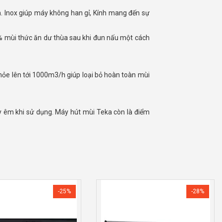
-25%
-28%