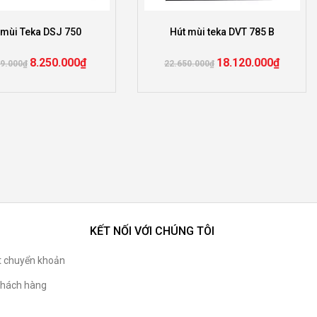
 mùi Teka DSJ 750
Hút mùi teka DVT 785 B
8.250.000
₫
18.120.000
₫
9.000
₫
22.650.000
₫
KẾT NỐI VỚI CHÚNG TÔI
t chuyển khoản
hách hàng