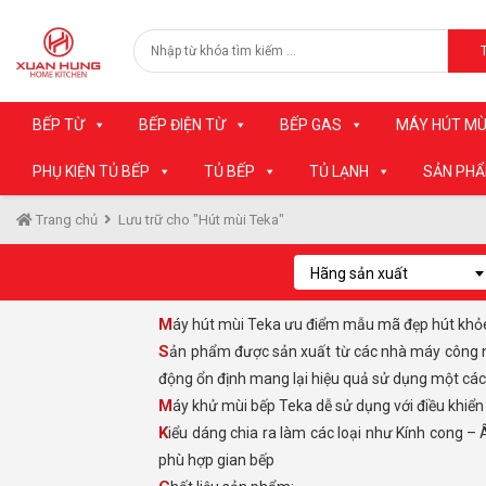
BẾP TỪ
BẾP ĐIỆN TỪ
BẾP GAS
MÁY HÚT MÙ
PHỤ KIỆN TỦ BẾP
TỦ BẾP
TỦ LẠNH
SẢN PH
Trang chủ
Lưu trữ cho "Hút mùi Teka"
Hãng sản xuất
Máy hút mùi Teka ưu điểm mẫu mã đẹp hút khỏe
Sản phẩm được sản xuất từ các nhà máy công nghệ cao của Châu Âu và được kiểm tra nghiêm ngặt bởi các chuyên gia hàng đầu trong lĩnh vực nhà bếp. Giúp máy hoạt
động ổn định mang lại hiệu quả sử dụng một cá
Máy khử mùi bếp Teka dễ sử dụng với điều khiể
Kiểu dáng chia ra làm các loại như Kính cong – Âm tủ – Cổ điển – Kính Vát – Chữ T và hút Đảo, Teka có các kích thước từ 60 – 70 – 90cm giúp bạn dễ ràng lựa trọn cho
phù hợp gian bếp