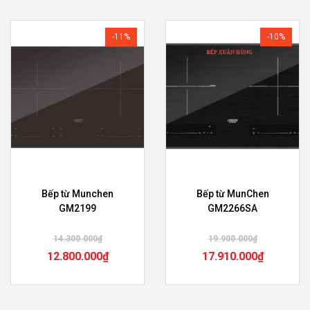
-11%
-10%
Bếp từ Munchen
Bếp từ MunChen
GM2199
GM2266SA
14.300.000
₫
19.900.000
₫
12.800.000
₫
17.910.000
₫