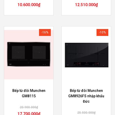
10.600.000
₫
12.510.000
₫
-16%
-10%
Bếp từ đôi Munchen
Bếp từ đôi Munchen
GM8115
GM8926FS nhập khẩu
Đức
20.900.000
₫
25.500.000
₫
17.700.000
₫