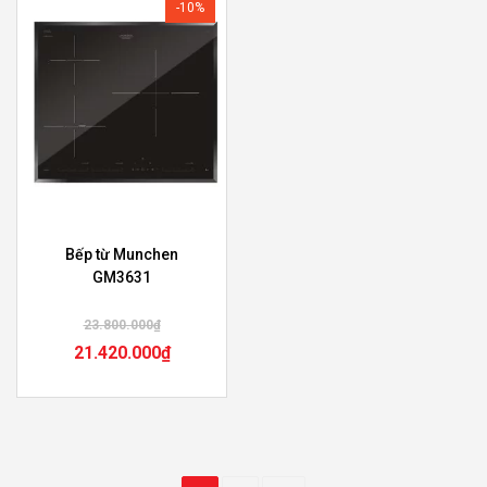
-10%
Bếp từ Munchen
GM3631
23.800.000
₫
21.420.000
₫