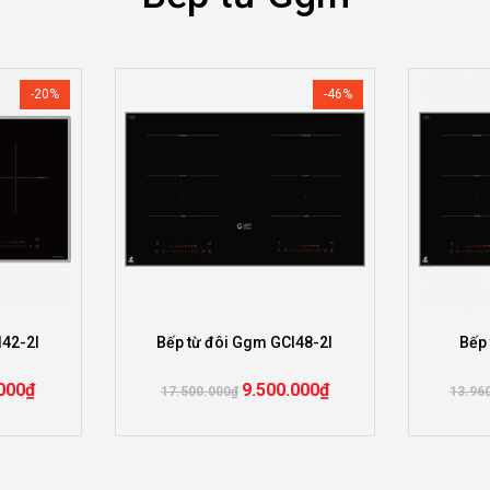
-20%
-46%
I42-2I
Bếp từ đôi Ggm GCI48-2I
Bếp
000
₫
9.500.000
₫
17.500.000
₫
13.96