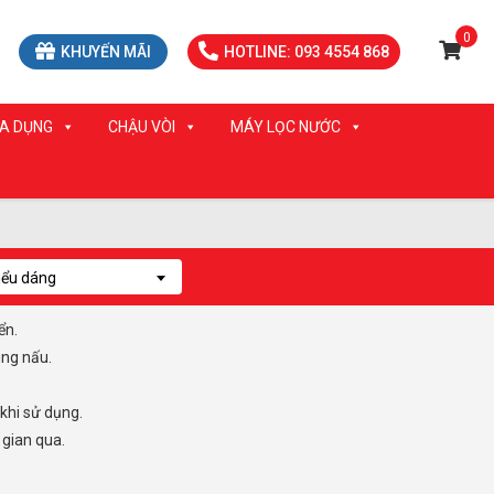
0
KHUYẾN MÃI
HOTLINE: 093 4554 868
IA DỤNG
CHẬU VÒI
MÁY LỌC NƯỚC
iểu dáng
ển.
ùng nấu.
khi sử dụng.
 gian qua.