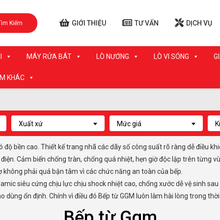
GIỚI THIỆU
TƯ VẤN
DỊCH VỤ
Tìm Kiếm
I
MÁY RỬA BÁT
LÒ NƯỚNG
LÒ VI SÓNG
G
ẨM KHÁC
Xuất xứ
Mức giá
K
 độ bền cao. Thiết kế trang nhã các dãy số công suất rõ ràng dễ điều khi
ệm điện. Cảm biến chống tràn, chống quá nhiệt, hẹn giờ độc lập trên từng v
 trợ không phải quá bận tâm vì các chức năng an toàn của bếp.
mic siêu cứng chịu lực chịu shock nhiệt cao, chống xước dễ vệ sinh sau 
ao dùng ổn định. Chính vì điều đó Bếp từ GGM luôn làm hài lòng trong thời
Bếp từ Ggm