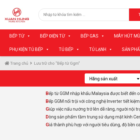
BẾP TỪ
BẾP ĐIỆN TỪ
BẾP GAS
MÁY HÚT MÙ
PHỤ KIỆN TỦ BẾP
TỦ BẾP
TỦ LẠNH
SẢN PH
Trang chủ
Lưu trữ cho "Bếp từ Ggm"
Hãng sản xuất
Bếp từ GGM nhập khẩu Malaysia được biết đến có
Bếp GGM nổi trội với công nghệ Inverter tiết ki
Giúp việc nấu nướng trở lên dễ ràng, người nội
Dòng sản phẩm tầm trung sử dụng mặt kính Cera
Giá thành phù hợp với người tiêu dùng, độ bền c