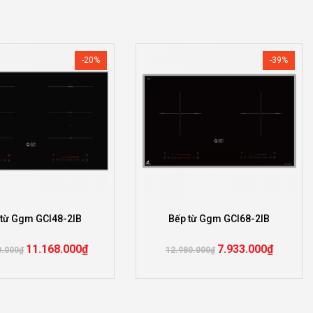
-20%
-39%
 từ Ggm GCI48-2IB
Bếp từ Ggm GCI68-2IB
11.168.000
₫
7.933.000
₫
0.000
₫
12.980.000
₫