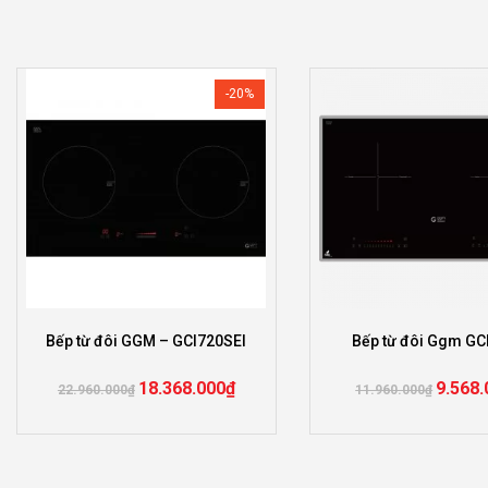
-20%
Bếp từ đôi GGM – GCI720SEI
Bếp từ đôi Ggm GC
18.368.000
₫
9.568.
22.960.000
₫
11.960.000
₫