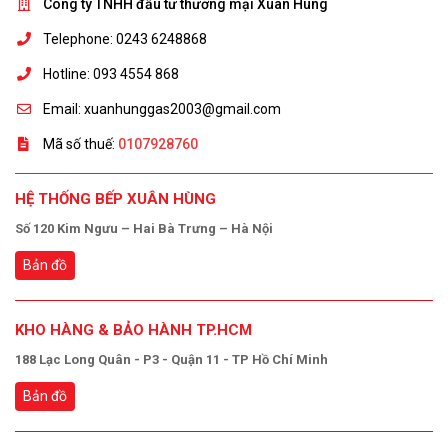
Công ty TNHH đầu tư thương mại Xuân Hùng
Telephone: 0243 6248868
Hotline: 093 4554 868
Email: xuanhunggas2003@gmail.com
Mã số thuế:
0107928760
HỆ THỐNG BẾP XUÂN HÙNG
Số 120 Kim Ngưu – Hai Bà Trưng – Hà Nội
Bản đồ
KHO HÀNG & BẢO HÀNH TP.HCM
188 Lạc Long Quân - P3 - Quận 11 - TP Hồ Chí Minh
Bản đồ