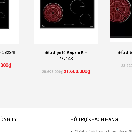
– 58224I
Bếp điện từ Kapani K –
Bếp điệ
77214S
.000
₫
23.92
21.600.000
₫
28.696.000
₫
CÔNG TY
HỖ TRỢ KHÁCH HÀNG
Chính sách thanh toán tiền mặ