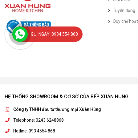
Tuyển dụng
Quy chế hoạ
GỌI NGAY: 0934 554 868
HỆ THỐNG SHOWROOM & CƠ SỞ CỦA BẾP XUÂN HÙNG
Công ty TNHH đầu tư thương mại Xuân Hùng
Telephone: 0243 6248868
Hotline: 093 4554 868