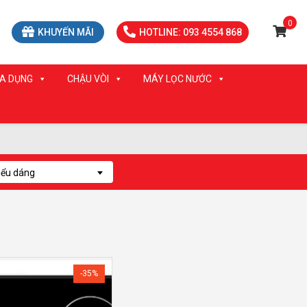
0
KHUYẾN MÃI
HOTLINE: 093 4554 868
IA DỤNG
CHẬU VÒI
MÁY LỌC NƯỚC
iểu dáng
-35%