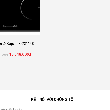
n từ Kapani K-72114S
15.548.000
₫
0.000
₫
KẾT NỐI VỚI CHÚNG TÔI
t chuyển khoản