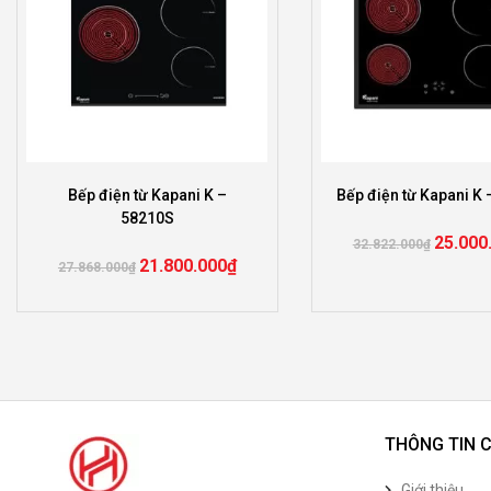
Bếp điện từ Kapani K –
Bếp điện từ Kapani K 
58210S
25.000
32.822.000
₫
21.800.000
₫
27.868.000
₫
THÔNG TIN 
Giới thiệu