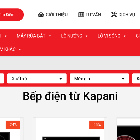
GIỚI THIỆU
TƯ VẤN
DỊCH VỤ
Tìm Kiếm
I
MÁY RỬA BÁT
LÒ NƯỚNG
LÒ VI SÓNG
G
ẨM KHÁC
Xuất xứ
Mức giá
K
Bếp điện từ Kapani
-24%
-25%