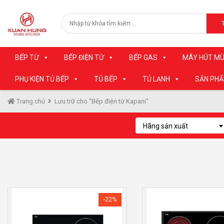
BẾP TỪ
BẾP ĐIỆN TỪ
BẾP GAS
MÁY HÚT MÙ
PHỤ KIỆN TỦ BẾP
TỦ BẾP
TỦ LẠNH
SẢN PH
Trang chủ
Lưu trữ cho "Bếp điện từ Kapani"
Hãng sản xuất
-22%