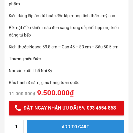
phẩm
Kiểu dáng lắp âm tủ hoặc độc lập mang tính thẩm mỹ cao
Bề mặt điều khiển màu đen sang trong dễ phối hợp mọi kiểu
dáng tủ bếp
Kích thước Ngang 59.8 cm – Cao 45 – 83 cm – Sâu 50.5 cm
Thương hiệu:Đức
Nơi sản xuất:Thổ Nhĩ Kỳ
Bảo hành 3 năm, giao hàng toàn quốc
9.500.000
₫
11.000.000
₫
ĐẶT NGAY NHẬN ƯU ĐÃI 5% 093 4554 868
Máy hút mùi Bosch DWB67BK61T quantity
ADD TO CART