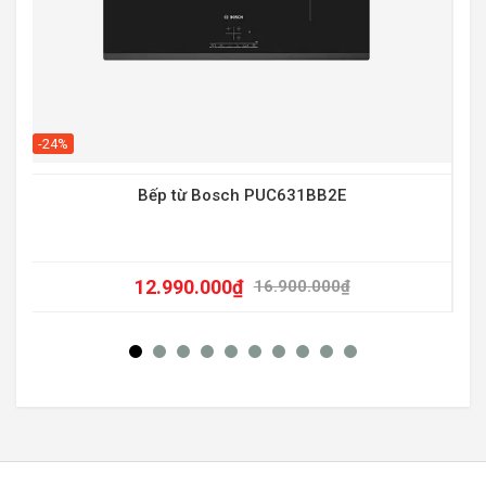
-20
-24%
Bếp từ Bosch PUC631BB2E
12.990.000
₫
16.900.000
₫