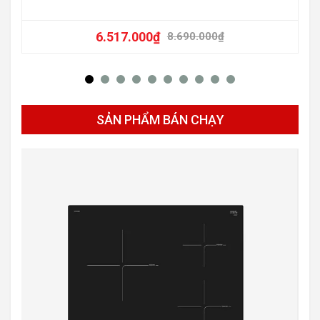
6.517.000
₫
8.690.000
₫
SẢN PHẨM BÁN CHẠY