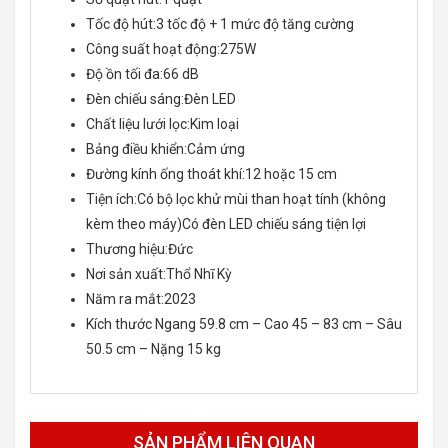
Tốc độ hút:3 tốc độ + 1 mức độ tăng cường
Công suất hoạt động:275W
Độ ồn tối đa:66 dB
Đèn chiếu sáng:Đèn LED
Chất liệu lưới lọc:Kim loại
Bảng điều khiển:Cảm ứng
Đường kính ống thoát khí:12 hoặc 15 cm
Tiện ích:Có bộ lọc khử mùi than hoạt tính (không
kèm theo máy)Có đèn LED chiếu sáng tiện lợi
Thương hiệu:Đức
Nơi sản xuất:Thổ Nhĩ Kỳ
Năm ra mắt:2023
Kích thước Ngang 59.8 cm – Cao 45 – 83 cm – Sâu
50.5 cm – Nặng 15 kg
SẢN PHẨM LIÊN QUAN