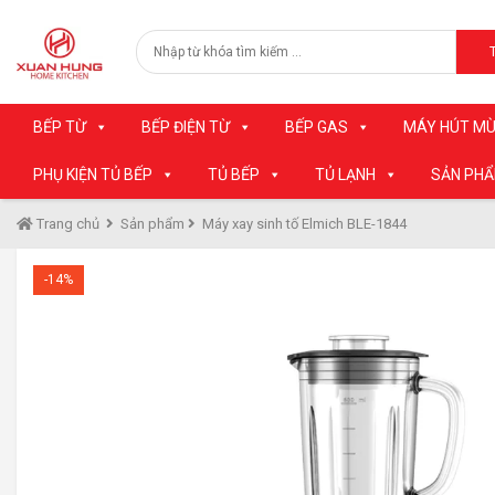
BẾP TỪ
BẾP ĐIỆN TỪ
BẾP GAS
MÁY HÚT MÙ
PHỤ KIỆN TỦ BẾP
TỦ BẾP
TỦ LẠNH
SẢN PH
Trang chủ
Sản phẩm
Máy xay sinh tố Elmich BLE-1844
-14%