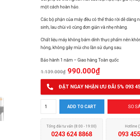
một cách hoàn hảo.
Các bộ phận của máy đều có thể tháo rời dễ dàng n
sinh, lau chùi vô cùng đơn giản và nhẹ nhàng.
Chất liệu máy không bám dính thực phẩm nên không
hỏng, không gây mùi cho lần sử dụng sau.
Bảo hành 1 năm – Giao hàng Toàn quốc
990.000
₫
1.139.000
₫
ĐẶT NGAY NHẬN ƯU ĐÃI 5% 093 45
Máy xay sinh tố Elmich BLE-1844 quantity
ADD TO CART
SO S
Tổng đài tư vấn (8:00 - 19:00)
Hotline 
0243 624 8868
093 455