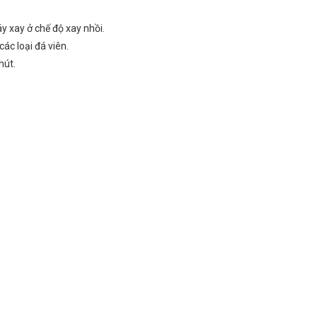
y xay ở chế độ xay nhồi.
ác loại đá viên.
hút.