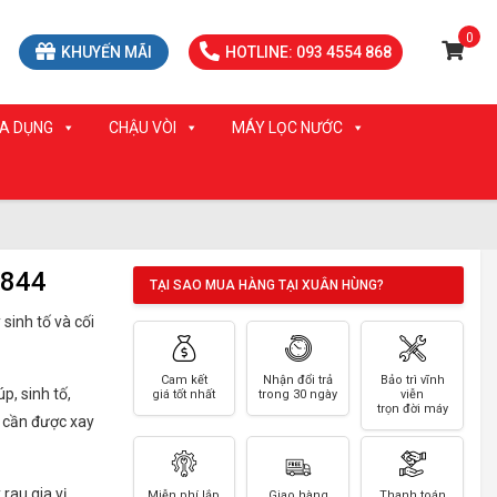
0
KHUYẾN MÃI
HOTLINE: 093 4554 868
IA DỤNG
CHẬU VÒI
MÁY LỌC NƯỚC
1844
TẠI SAO MUA HÀNG TẠI XUÂN HÙNG?
sinh tố và cối
Cam kết
Nhận đổi trả
Bảo trì vĩnh
p, sinh tố,
giá tốt nhất
trong 30 ngày
viễn
trọn đời máy
 cần được xay
 rau gia vị,…
Miễn phí lắp
Giao hàng
Thanh toán