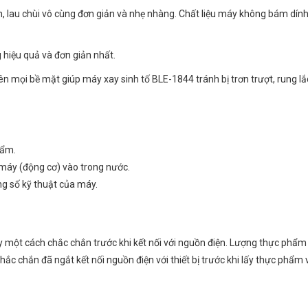
nh, lau chùi vô cùng đơn giản và nhẹ nhàng. Chất liệu máy không bám dín
 hiệu quả và đơn giản nhất.
ên mọi bề mặt giúp máy xay sinh tố BLE-1844 tránh bị trơn trượt, rung lắc
hẩm.
n máy (động cơ) vào trong nước.
ng số kỹ thuật của máy.
y một cách chắc chắn trước khi kết nối với nguồn điện. Lượng thực phẩm 
ắc chắn đã ngắt kết nối nguồn điện với thiết bị trước khi lấy thực phẩm v