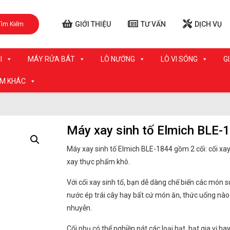
GIỚI THIỆU
TƯ VẤN
DỊCH VỤ
Tìm Kiếm
I
MÁY RỬA BÁT
LÒ NƯỚNG
LÒ VI SÓNG
G
ẨM KHÁC
Máy xay sinh tố Elmich BLE-
Máy xay sinh tố Elmich BLE-1844 gồm 2 cối: cối xay 
xay thực phẩm khô.
Với cối xay sinh tố, bạn dễ dàng chế biến các món sú
nước ép trái cây hay bất cứ món ăn, thức uống nào
nhuyễn.
Cối phụ có thể nghiền nát các loại hạt, hạt gia vị hay