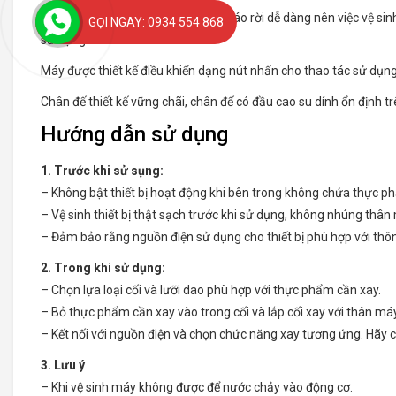
Các bộ phận của máy đều có thể tháo rời dễ dàng nên việc vệ si
GỌI NGAY: 0934 554 868
sử dụng sau.
Máy được thiết kế điều khiển dạng nút nhấn cho thao tác sử dụng
Chân đế thiết kế vững chãi, chân đế có đầu cao su dính ổn định tr
Hướng dẫn sử dụng
1. Trước khi sử sụng:
– Không bật thiết bị hoạt động khi bên trong không chứa thực p
– Vệ sinh thiết bị thật sạch trước khi sử dụng, không nhúng thâ
– Đảm bảo rằng nguồn điện sử dụng cho thiết bị phù hợp với thô
2. Trong khi sử dụng:
– Chọn lựa loại cối và lưỡi dao phù hợp với thực phẩm cần xay.
– Bỏ thực phẩm cần xay vào trong cối và lắp cối xay với thân má
– Kết nối với nguồn điện và chọn chức năng xay tương ứng. Hãy ch
3. Lưu ý
– Khi vệ sinh máy không được để nước chảy vào động cơ.