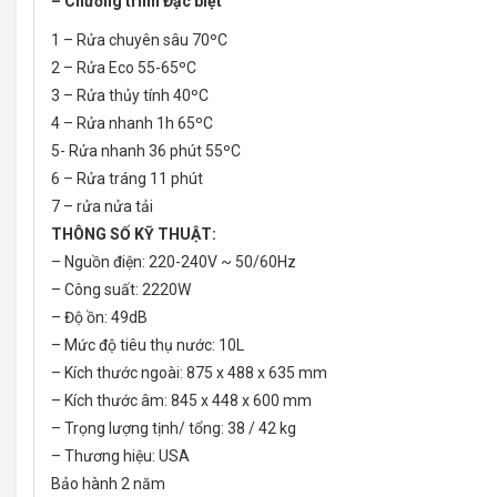
– Chương trình Đặc biệt
1 – Rửa chuyên sâu 70ºC
2 – Rửa Eco 55-65ºC
3 – Rửa thủy tính 40ºC
4 – Rửa nhanh 1h 65ºC
5- Rửa nhanh 36 phút 55ºC
6 – Rửa tráng 11 phút
7 – rửa nửa tải
THÔNG SỐ KỸ THUẬT:
– Nguồn điện: 220-240V ~ 50/60Hz
– Công suất: 2220W
– Độ ồn: 49dB
– Mức độ tiêu thụ nước: 10L
– Kích thước ngoài: 875 x 488 x 635 mm
– Kích thước âm: 845 x 448 x 600 mm
– Trọng lượng tịnh/ tổng: 38 / 42 kg
– Thương hiệu: USA
Bảo hành 2 năm