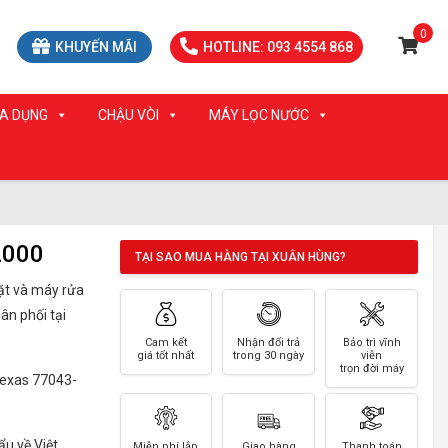
0
KHUYẾN MÃI
HOTLINE: 093 4554 868
IA DỤNG
CHẬU VÒI
MÁY LỌC NƯỚC
2000
TẠI SAO MUA HÀNG TẠI XUÂN HÙNG?
ặt và máy rửa
hân phối tại
Cam kết
Nhận đổi trả
Bảo trì vĩnh
giá tốt nhất
trong 30 ngày
viễn
trọn đời máy
Texas 77043-
u về Việt
Miễn phí lắp
Giao hàng
Thanh toán