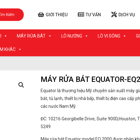
GIỚI THIỆU
TƯ VẤN
DỊCH VỤ
Tìm Kiếm
I
MÁY RỬA BÁT
LÒ NƯỚNG
LÒ VI SÓNG
G
ẨM KHÁC
MÁY RỬA BÁT EQUATOR-EQ
Equator là thương hiệu Mỹ chuyên sản xuất máy gi
bát, tủ lạnh, thiết bị nhà bếp, thiết bị điện cao cấp p
các nước Nam Mỹ.
ĐC: 10216 Georgibelle Drive, Suite 900D,Houston, 
5249
Máy rửa bát Equator model EQ 2000 được nhập khẩ