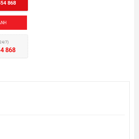
54 868
ÁNH
(24/7)
4 868