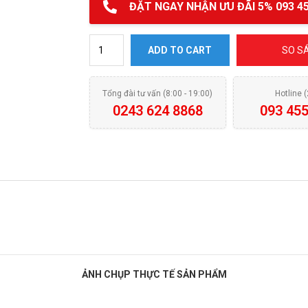
ĐẶT NGAY NHẬN ƯU ĐÃI 5% 093 45
MÁY RỬA BÁT EQUATOR-EQ2000 quantity
ADD TO CART
SO S
Tổng đài tư vấn (8:00 - 19:00)
Hotline 
0243 624 8868
093 455
ẢNH CHỤP THỰC TẾ SẢN PHẨM