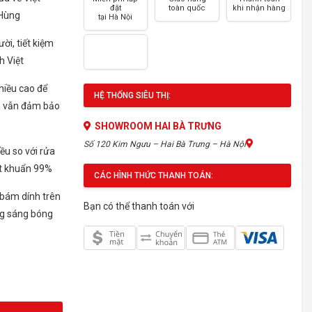
đặt
toàn quốc
khi nhận hàng
 Hùng
tại Hà Nội
ời, tiết kiệm
h Việt
chiều cao để
HỆ THỐNG SIÊU THỊ:
à vẫn đảm bảo
SHOWROOM HAI BÀ TRƯNG
Số 120 Kim Ngưu – Hai Bà Trưng – Hà Nội
ều so với rửa
ệt khuẩn 99%
CÁC HÌNH THỨC THANH TOÁN:
 bám dính trên
Bạn có thể thanh toán với
ong sáng bóng