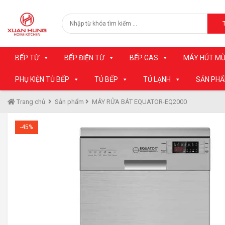
BẾP TỪ
BẾP ĐIỆN TỪ
BẾP GAS
MÁY HÚT MÙ
PHỤ KIỆN TỦ BẾP
TỦ BẾP
TỦ LẠNH
SẢN PH
Trang chủ
Sản phẩm
MÁY RỬA BÁT EQUATOR-EQ2000
-45%