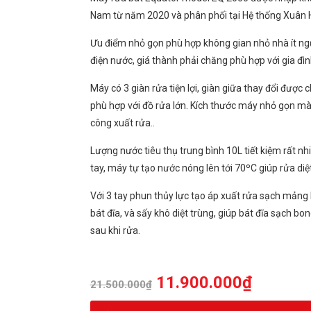
Nam từ năm 2020 và phân phối tại Hệ thống Xuân
Ưu điểm nhỏ gọn phù hợp không gian nhỏ nhà ít ngư
điện nước, giá thành phải chăng phù hợp với gia đìn
Máy có 3 giàn rửa tiện lợi, giàn giữa thay đổi được 
phù hợp với đồ rửa lớn. Kích thước máy nhỏ gọn m
công xuất rửa..
Lượng nước tiêu thụ trung bình 10L tiết kiệm rất nhi
tay, máy tự tạo nước nóng lên tới 70ºC giúp rửa di
Với 3 tay phun thủy lực tạo áp xuất rửa sạch mảng
bát đĩa, và sấy khô diệt trùng, giúp bát đĩa sạch b
sau khi rửa.
11.900.000
₫
21.500.000
₫