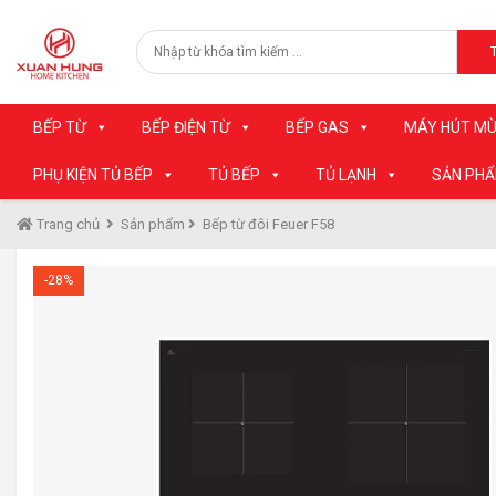
BẾP TỪ
BẾP ĐIỆN TỪ
BẾP GAS
MÁY HÚT MÙ
PHỤ KIỆN TỦ BẾP
TỦ BẾP
TỦ LẠNH
SẢN PH
Trang chủ
Sản phẩm
Bếp từ đôi Feuer F58
-28%