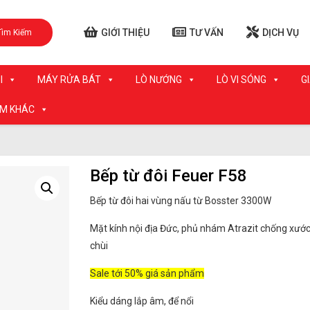
GIỚI THIỆU
TƯ VẤN
DỊCH VỤ
Tìm Kiếm
I
MÁY RỬA BÁT
LÒ NƯỚNG
LÒ VI SÓNG
G
ẨM KHÁC
Bếp từ đôi Feuer F58
Bếp từ đôi hai vùng nấu từ Bosster 3300W
Mặt kính nội địa Đức, phủ nhám Atrazit chống xước,
chùi
Sale tới 50% giá sản phẩm
Kiểu dáng lắp âm, để nổi