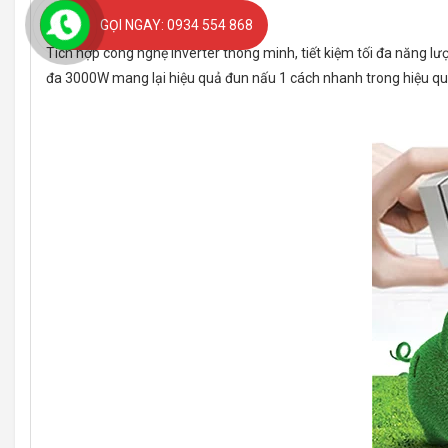
GỌI NGAY: 0934 554 868
Công nghệ inveter tiết kiệm điện
Tích hợp công nghệ Inverter thông minh, tiết kiệm tối đa năng lư
đa 3000W mang lại hiệu quả đun nấu 1 cách nhanh trong hiệu qu