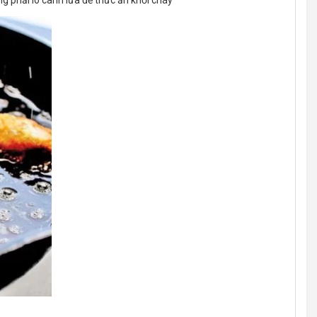
g phải lo canh lửa để thức ăn khỏi cháy