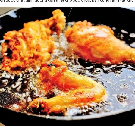
yên được chất dinh dưỡng cần thiết cho sức khỏe, bạn cũng rảnh tay khôn