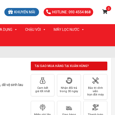
0
KHUYẾN MÃI
HOTLINE: 093 4554 868
IA DỤNG
CHẬU VÒI
MÁY LỌC NƯỚC
TẠI SAO MUA HÀNG TẠI XUÂN HÙNG?
 dễ vệ sinh lau
Cam kết
Nhận đổi trả
Bảo trì vĩnh
giá tốt nhất
trong 30 ngày
viễn
trọn đời máy
Miễn phí lắp
Giao hàng
Thanh toán