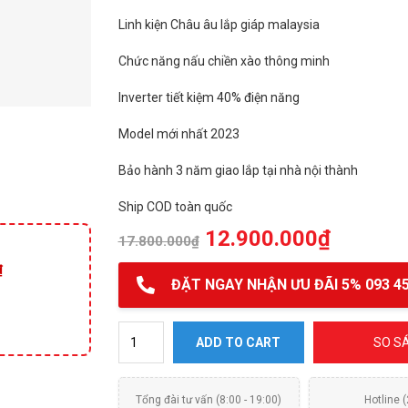
Linh kiện Châu âu lắp giáp malaysia
Chức năng nấu chiền xào thông minh
Inverter tiết kiệm 40% điện năng
Model mới nhất 2023
Bảo hành 3 năm giao lắp tại nhà nội thành
Ship COD toàn quốc
12.900.000
₫
17.800.000
₫
₫
ĐẶT NGAY NHẬN ƯU ĐÃI 5% 093 45
Bếp từ đôi Feuer F58 quantity
ADD TO CART
SO S
Tổng đài tư vấn (8:00 - 19:00)
Hotline 