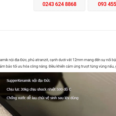
0243 624 8868
093 455
mik nội địa Đức, phủ atranzit, cạnh dưới vát 12mm mang đến sự nổi bật
đảm bảo tối ưu hóa công năng. Điều khiển cảm ứng trượt từng vùng nấu,