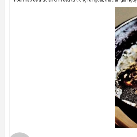
hoàn hảo để thức ăn chín đều từ trong ra ngoài, thức ăn giữ ngu