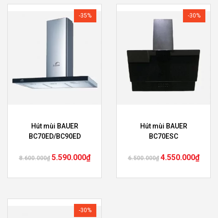
-35%
-30%
Hút mùi BAUER
Hút mùi BAUER
BC70ED/BC90ED
BC70ESC
5.590.000
₫
4.550.000
₫
8.600.000
₫
6.500.000
₫
-30%