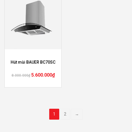
Hút mùi BAUER BC70SC
5.600.000
₫
8.000.000
₫
1
2
→