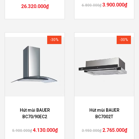
3.900.000
₫
6.800.000
₫
26.320.000
₫
-30%
-30%
Hút mùi BAUER
Hút mùi BAUER
BC70/90EC2
BC7002T
4.130.000
₫
2.765.000
₫
5.900.000
₫
3.950.000
₫